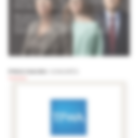
centre ville, proches de la croisette ou
bien de villas avec piscine.
Résidences de luxe, appartements
modernes ou bien locations au meilleur
prix, ils sont à votre service pour vous
aider à préparer votre séjour à Cannes.
PROCHAINS
CONGRÈS