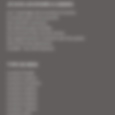
JE SUIS LOCATAIRE A CANNES
Les 7 avantages de la location à Cannes
5 conseils pour votre securité
Vos activités cannoises
Vos adresses gourmandes
A la rencontre des vins de Cannes
Vos appartements Croisette luxe face palais
Votre Foire Aux Questions
Covid19 - Vos informations
TYPE DE BIEN
Location Studio
Location 2 pièces
Location 2/3 pièces
Location 3 pièces
Location 4 pièces
Location 5 pièces
Location 6 pièces
Location 7 pièces
Location Villa