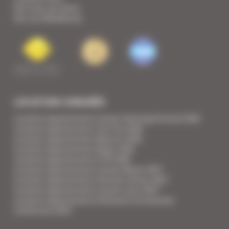
Voir tous nos biens
Voir nos Résidences
LOCATION CONGRÈS
Location appartement Cannes Yachting Festival 2026
Location appartement Tax Free 2026
Location appartement Mipcom 2026
Location appartement Mapic 2026
Location appartement ILTM 2026
Location appartement Cannes Mipim 2027
Location appartement Festival Cannes 2027
Location appartement Cannes Lions 2027
Location appartement Ethereum Community
Conference 2027