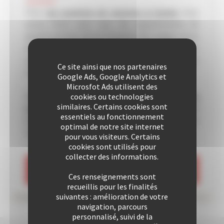
Pour
vos locations de vacances à Cannes
nous
avons choisi pour vous des appartements de
qualité proches de la Croisette, des plages et/ou
du Palais des Festivals. Vous pourrez également
apprécier un séjour à Cannes dans une de nos villas
Ce site ainsi que nos partenaires
sélectionnée avec soin.
Google Ads, Google Analytics et
Microsfot Ads utilisent des
Depuis de nombreuses années nous
accueillons
cookies ou technologies
similaires. Certains cookies sont
nos clients avec plaisir
. Notre équipe
essentiels au fonctionnement
professionnelle est soucieuse de vous offrir un
optimal de notre site internet
excellent rapport qualité/prix.
pour vous visiteurs. Certains
cookies sont utilisés pour
collecter des informations.
VOIR LES LOCATIONS
Ces renseignements sont
recueillis pour les finalités
suivantes : amélioration de votre
navigation, parcours
personnalisé, suivi de la