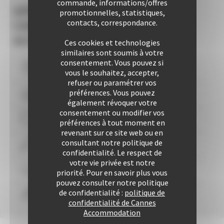
commande, informations/offres
LES +
promotionnelles, statistiques,
contacts, correspondance.
CANNES
ACCOMMODATION
Ces cookies et technologies
similaires sont soumis à votre
consentement. Vous pouvez si
Vous logez à moins de
10
mns du Palais
vous le souhaitez, accepter,
refuser ou paramétrer vos
préférences. Vous pouvez
Plus de 507 Logements à votre disposition
également révoquer votre
consentement ou modifier vos
29 années d'expertise
préférences à tout moment en
revenant sur ce site web ou en
consultant notre politique de
Plus de 25425 locations à ce jour
confidentialité. Le respect de
votre vie privée est notre
Une approche personnalisée
garantie
priorité. Pour en savoir plus vous
pouvez consulter notre politique
de confidentialité :
politique de
Confort & liberté
confidentialité de Cannes
Accommodation