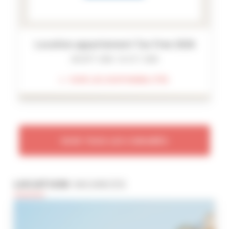
Location appartement Tax Free 2026
28 SEPT. 2026 - 01 OCT. 2026
VOIR LES DISPONIBILITÉS
VOIR TOUS LES CONGRÈS
LOCATION
VACANCES