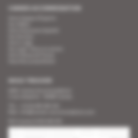
CANNES ACCOMMODATION
Votre Equipe d'Experts
Vos Vidéos
Votre Assurance Qualité
Vos Services
Votre Linge
Vos super-héros en action
Votre Revue de Presse
Vous êtes propriétaire
NOUS TROUVER
SARL Cannes Accommodation
2 rue Lafayette - 06400 Cannes
Tél. : + 33 (0) 493 383 333
Mail : info@cannes-accommodation.com
RCS Cannes B 453 640 393