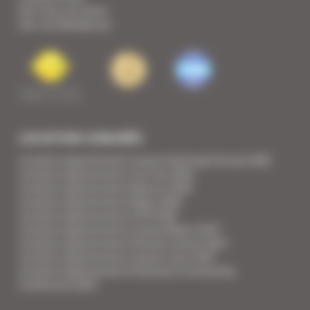
Voir tous nos biens
Voir nos Résidences
LOCATION CONGRÈS
Location appartement Cannes Yachting Festival 2026
Location appartement Tax Free 2026
Location appartement Mipcom 2026
Location appartement Mapic 2026
Location appartement ILTM 2026
Location appartement Cannes Mipim 2027
Location appartement Festival Cannes 2027
Location appartement Cannes Lions 2027
Location appartement Ethereum Community
Conference 2027