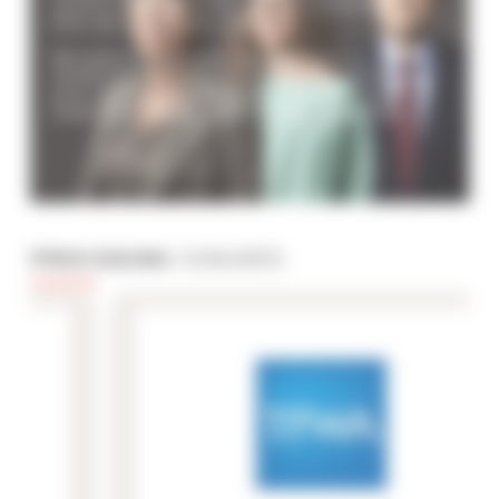
centre ville, proches de la croisette ou
bien de villas avec piscine.
Résidences de luxe, appartements
modernes ou bien locations au meilleur
prix, ils sont à votre service pour vous
aider à préparer votre séjour à Cannes.
PROCHAINS
CONGRÈS