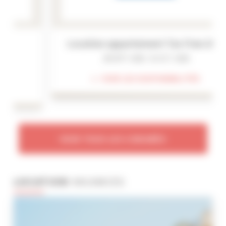
Location appartement Tax Free 2026
28 SEPT. 2026 - 01 OCT. 2026
VOIR LES DISPONIBILITÉS
VOIR TOUS LES CONGRÈS
LOCATION
VACANCES