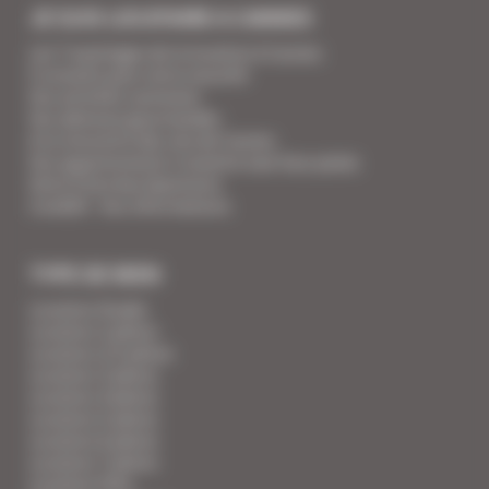
JE SUIS LOCATAIRE A CANNES
Les 7 avantages de la location à Cannes
5 conseils pour votre securité
Vos activités cannoises
Vos adresses gourmandes
A la rencontre des vins de Cannes
Vos appartements Croisette luxe face palais
Votre Foire Aux Questions
Covid19 - Vos informations
TYPE DE BIEN
Location Studio
Location 2 pièces
Location 2/3 pièces
Location 3 pièces
Location 4 pièces
Location 5 pièces
Location 6 pièces
Location 7 pièces
Location Villa