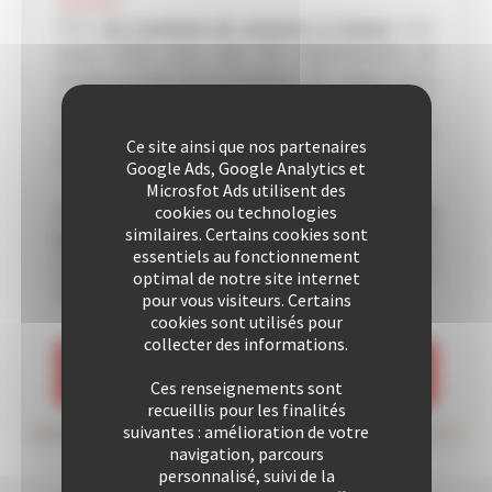
Pour
vos locations de vacances à Cannes
nous
avons choisi pour vous des appartements de
qualité proches de la Croisette, des plages et/ou
du Palais des Festivals. Vous pourrez également
apprécier un séjour à Cannes dans une de nos villas
Ce site ainsi que nos partenaires
sélectionnée avec soin.
Google Ads, Google Analytics et
Microsfot Ads utilisent des
Depuis de nombreuses années nous
accueillons
cookies ou technologies
similaires. Certains cookies sont
nos clients avec plaisir
. Notre équipe
essentiels au fonctionnement
professionnelle est soucieuse de vous offrir un
optimal de notre site internet
excellent rapport qualité/prix.
pour vous visiteurs. Certains
cookies sont utilisés pour
collecter des informations.
VOIR LES LOCATIONS
Ces renseignements sont
recueillis pour les finalités
suivantes : amélioration de votre
navigation, parcours
personnalisé, suivi de la