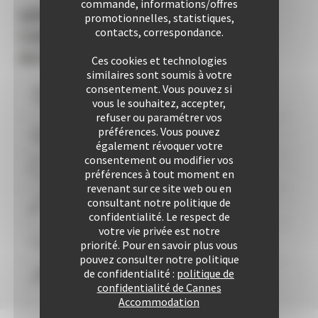
commande, informations/offres
LES +
promotionnelles, statistiques,
contacts, correspondance.
CANNES
ACCOMMODATION
Ces cookies et technologies
similaires sont soumis à votre
consentement. Vous pouvez si
Vous logez à moins de
10
mns du Palais
vous le souhaitez, accepter,
refuser ou paramétrer vos
préférences. Vous pouvez
Plus de 507 Logements à votre disposition
également révoquer votre
consentement ou modifier vos
29 années d'expertise
préférences à tout moment en
revenant sur ce site web ou en
consultant notre politique de
Plus de 25425 locations à ce jour
confidentialité. Le respect de
votre vie privée est notre
Une approche personnalisée
garantie
priorité. Pour en savoir plus vous
pouvez consulter notre politique
de confidentialité :
politique de
Confort & liberté
confidentialité de Cannes
Accommodation