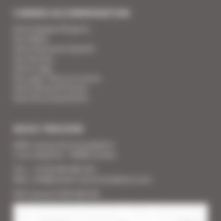
CANNES ACCOMMODATION
Votre Equipe d'Experts
Vos Vidéos
Votre Assurance Qualité
Vos Services
Votre Linge
Vos super-héros en action
Votre Revue de Presse
Vous êtes propriétaire
NOUS TROUVER
SARL Cannes Accommodation
2 rue Lafayette - 06400 Cannes
Tél. : + 33 (0) 493 383 333
Mail : info@cannes-accommodation.com
RCS Cannes B 453 640 393