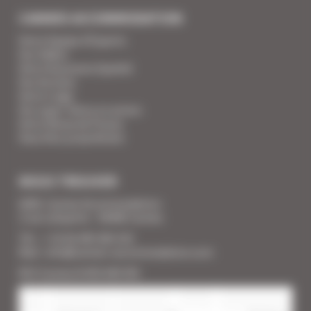
CANNES ACCOMMODATION
Votre Equipe d'Experts
Vos Vidéos
Votre Assurance Qualité
Vos Services
Votre Linge
Vos super-héros en action
Votre Revue de Presse
Vous êtes propriétaire
NOUS TROUVER
SARL Cannes Accommodation
2 rue Lafayette - 06400 Cannes
Tél. : + 33 (0) 493 383 333
Mail : info@cannes-accommodation.com
RCS Cannes B 453 640 393