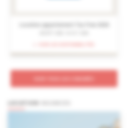
Location appartement Tax Free 2026
28 SEPT. 2026 - 01 OCT. 2026
VOIR LES DISPONIBILITÉS
VOIR TOUS LES CONGRÈS
LOCATION
VACANCES