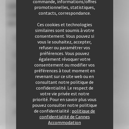
commande, informations/offres
LES +
promotionnelles, statistiques,
contacts, correspondance.
CANNES
ACCOMMODATION
Ces cookies et technologies
similaires sont soumis à votre
consentement. Vous pouvez si
Vous logez à moins de
10
mns du Palais
vous le souhaitez, accepter,
refuser ou paramétrer vos
préférences. Vous pouvez
Plus de 507 Logements à votre disposition
également révoquer votre
consentement ou modifier vos
29 années d'expertise
préférences à tout moment en
revenant sur ce site web ou en
consultant notre politique de
Plus de 25424 locations à ce jour
confidentialité. Le respect de
votre vie privée est notre
Une approche personnalisée
garantie
priorité. Pour en savoir plus vous
pouvez consulter notre politique
de confidentialité :
politique de
Confort & liberté
confidentialité de Cannes
Accommodation