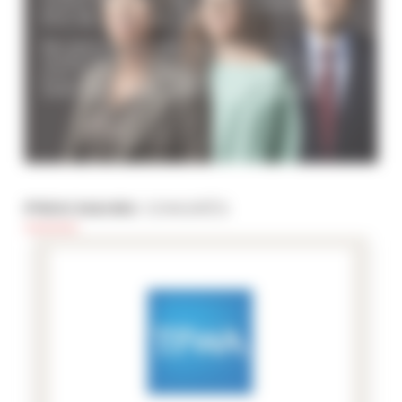
centre ville, proches de la croisette ou
bien de villas avec piscine.
Résidences de luxe, appartements
modernes ou bien locations au meilleur
prix, ils sont à votre service pour vous
aider à préparer votre séjour à Cannes.
PROCHAINS
CONGRÈS