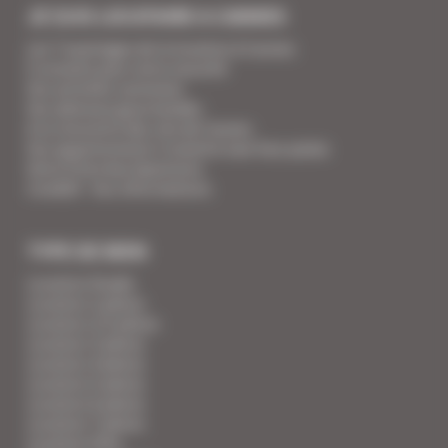
JE SUIS LOCATAIRE A CANNES
Les 7 avantages de la location à Cannes
5 conseils pour votre securité
Vos activités cannoises
Vos adresses gourmandes
A la rencontre des vins de Cannes
Vos appartements Croisette luxe face palais
Votre Foire Aux Questions
Covid19 - Vos informations
TYPE DE BIEN
Location Studio
Location 2 pièces
Location 2/3 pièces
Location 3 pièces
Location 4 pièces
Location 5 pièces
Location 6 pièces
Location 7 pièces
Location Villa