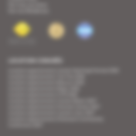
Voir tous nos biens
Voir nos Résidences
LOCATION CONGRÈS
Location appartement Cannes Yachting Festival 2026
Location appartement Tax Free 2026
Location appartement Mipcom 2026
Location appartement Mapic 2026
Location appartement ILTM 2026
Location appartement Cannes Mipim 2027
Location appartement Festival Cannes 2027
Location appartement Cannes Lions 2027
Location appartement Ethereum Community
Conference 2027