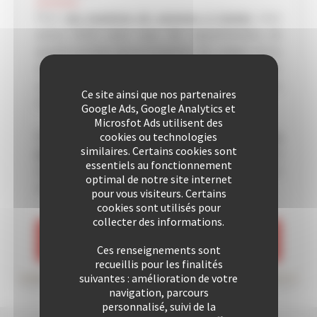
Pour
vos locations de vacances à Cannes
nous
avons choisi pour vous des appartements de
qualité proches de la Croisette, des plages et/ou
du Palais des Festivals. Vous pourrez également
apprécier un séjour à Cannes dans une de nos villas
Ce site ainsi que nos partenaires
sélectionnée avec soin.
Google Ads, Google Analytics et
Microsfot Ads utilisent des
Depuis de nombreuses années nous
accueillons
cookies ou technologies
similaires. Certains cookies sont
nos clients avec plaisir
. Notre équipe
essentiels au fonctionnement
professionnelle est soucieuse de vous offrir un
optimal de notre site internet
excellent rapport qualité/prix.
pour vous visiteurs. Certains
cookies sont utilisés pour
collecter des informations.
VOIR LES LOCATIONS
Ces renseignements sont
recueillis pour les finalités
suivantes : amélioration de votre
navigation, parcours
personnalisé, suivi de la