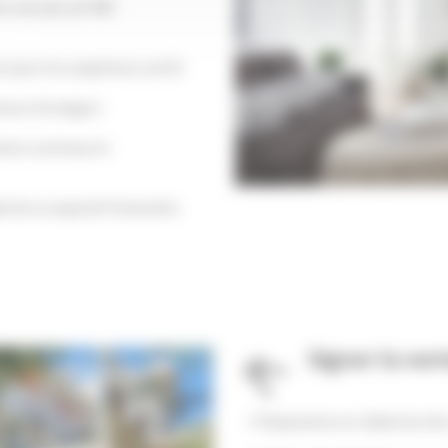
nts de plus de 400
re pour les acquéreurs actifs
éreurs étrangers
ion continue et
e de sa capacité financière
Signer la ven
Préparation et rédaction de