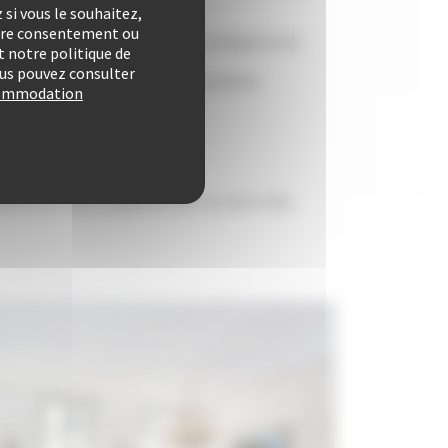
si vous le souhaitez,
otre consentement ou
er de vente (nombreuses pièces obligatoires)
 notre politique de
vous pouvez consulter
s par un professionnel de l'immobilier
ccommodation
le 360° interactive
communication personnalisé
apidement votre appartement ou votre villa