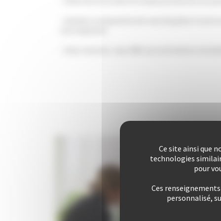
Visite de votre bien et étude pointue de ses po
Analyse comparative de marché grâce à notre 
votre quartier
Vous recevrez sous 48h une estimation immobil
Ce site ainsi que 
technologies similai
pour vou
Ces renseignements s
personnalisé, s