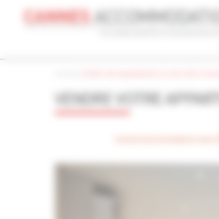
Panneau de gestion des cookies
Accueil
|
|
Vendre votre appartement ou votre villa à Cann
CONGRÈS
VACANCES
REF 
VENDRE VOTRE APPART
NOM DU CONGRÈS
TYPE
Cannes Yachting Festival 2026
To
Cannes Accommodation vous offr
RECHERCHE AVANCÉE
DISTANCE MAXIMUM À PIED DU PALAIS
TARIFS COM
min(s)