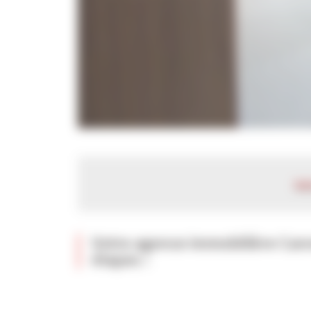
Voi
Votre agence immobilière Can
étapes :