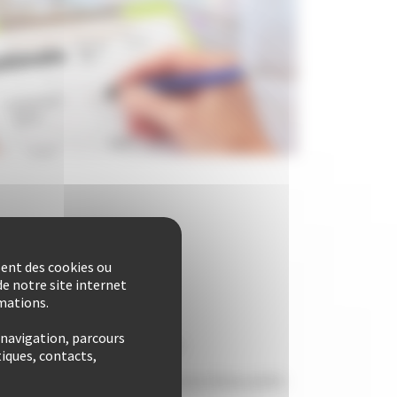
e projet
sent des cookies ou
e notre site internet
rmations.
ente
 navigation, parcours
on des diagnostics immobiliers
iques, contacts,
onfor­mi­té des bran­che­ments au ré­seau pu­blic