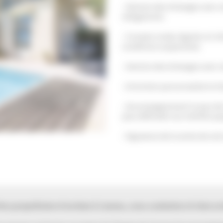
Gestion des échanges avec v
obligatoires
Compte rendu régulier et in
conditions suspensives
Gestion des échanges avec v
Entretien personnalisé et ét
Accompagnement le jour de la
pour défendre vos intérêts j
Signature de la vente de vo
tes propriétaire d’un bien à Cannes, vous souhaitez le faire es