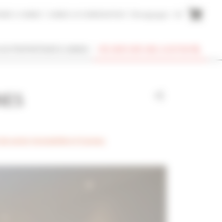
AIRE A CANNES
CANNES ACCOMMODATION
Témoignages
EN
SUIS PROPRIÉTAIRE À CANNES
RECHERCHER UNE LOCATION
NES
 de vente immobilière à Cannes.