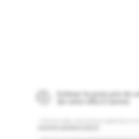
Estimer le juste prix de
de votre villa à Cannes
Prise de rendez-vous facile et rapide dans le r
sanitaires spéciales Covid-19