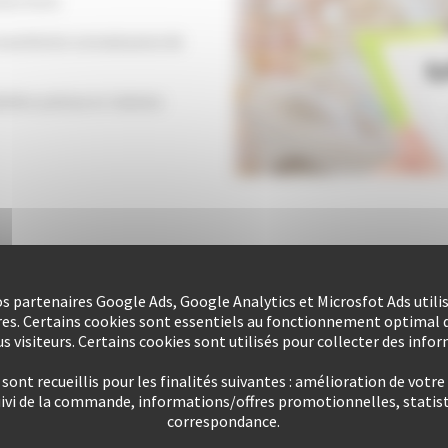
ints forts
excellente connaissance de
ière précise et réaliste
Préparer votr
nos partenaires Google Ads, Google Analytics et Microsfot Ads utili
res. Certains cookies sont essentiels au fonctionnement optimal d
s visiteurs. Certains cookies sont utilisés pour collecter des info
Signature d’un mandat de v
ont recueillis pour les finalités suivantes : amélioration de votre
Organisation de la réalisati
uivi de la commande, informations/offres promotionnelles, statist
correspondance.
Organisation du contrôle de c