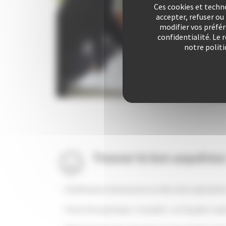
Ces cookies et techn
accepter, refuser o
modifier vos préfé
confidentialité. Le 
notre politi
Trouver le bon acquéreu
Publication d’annonces sur des sites spécialisé
Pose d’un panneau « A vendre » en façade si au