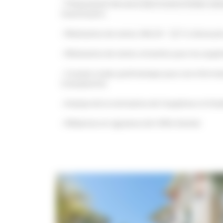
Présentation de votre bien à notre fichier clie
investisseurs
Réalisation de visites 24h/24 – 7j/7 si nécessai
Réalisation de visites virtuelles pour les acqu
Compte rendu systématique pour une informat
transparente
Analyse de la motivation de l’acquéreur et étud
Rédaction et signature de l’offre d’achat