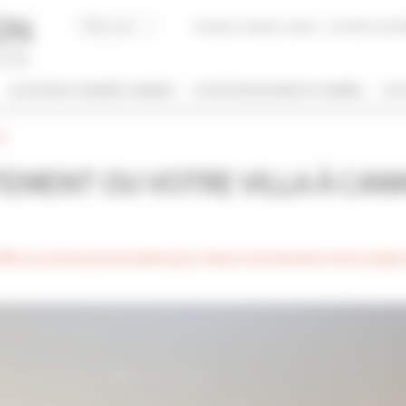
Acheter, Vendre, Gérer
JE SUIS LOCAT
LOCATION CONGRÈS CANNES
LOCATION VACANCES CANNES
JE 
es
/ NOM
EMENT OU VOTRE VILLA À CAN
 DE BIEN
NBRE DE PERSONNE(S)
ut type
Indifférent
e un service personnalisé pour réussir sereinement votre projet
PRIS ENTRE
€
€
2*
3*
4*
5*