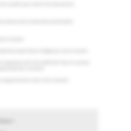
otre syndic pour réunir les documents
formation de la levée des éventuelles
otre notaire
ude du projet d’acte rédigé par votre notaire
 signature de l’acte définitif chez le notaire
usqu’au dernier moment
tre appartement chez votre notaire
timer ?