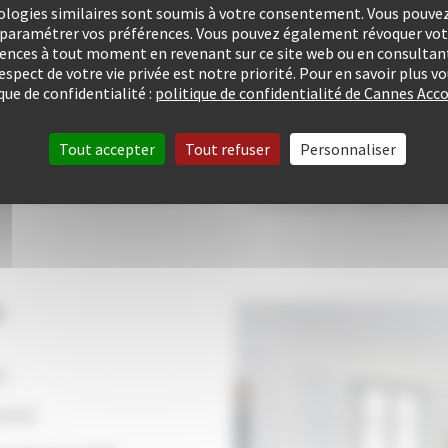
d’as­sai­nis­se­ment
ologies similaires sont soumis à votre consentement. Vous pouvez 
u paramétrer vos préférences. Vous pouvez également révoquer v
Constitution de votre dossi
rences à tout moment en revenant sur ce site web ou en consultant
respect de votre vie privée est notre priorité. Pour en savoir plus 
Réalisation d’un book photo
que de confidentialité :
politique de confidentialité de Cannes A
Création d’une visite virtuel
Tout accepter
Tout refuser
Personnaliser
Mise en place d’un plan de 
Conseils pour vendre plus r
r
s
torisé