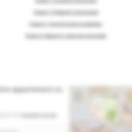
Etape 1 : Estimer le juste prix
Etape 2 : Préparer votre projet
Etape 3 : Trouver le bon acquéreur
Etape 4 : Signer la vente de votre bien
 votre appartement ou
espects des
nouvelles normes