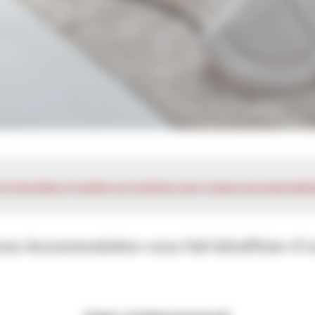
r ici les biens à vendre ou à acheter avec Cannes Accommodat
nes Accommodation vous fait bénéficier d