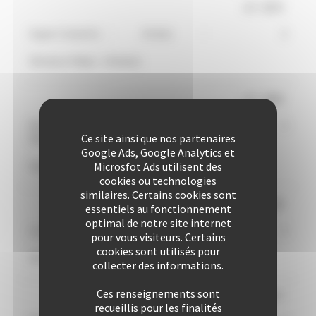
réf :
8070
Super Croisette
4 Lit(s)
2
Distance Palais :
14 min(s)
réf :
8069
Residence
7 Lit(s)
2
Ce site ainsi que nos partenaires
Montfleury
Google Ads, Google Analytics et
Microsfot Ads utilisent des
Distance Palais :
15 min(s)
cookies ou technologies
similaires. Certains cookies sont
réf :
8038
essentiels au fonctionnement
optimal de notre site internet
Le Béatrice
7 Lit(s)
2
pour vous visiteurs. Certains
cookies sont utilisés pour
Distance Palais :
16 min(s)
collecter des informations.
Ces renseignements sont
réf :
8057
recueillis pour les finalités