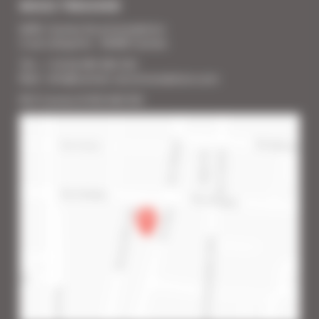
NOUS TROUVER
SARL Cannes Accommodation
2 rue Lafayette - 06400 Cannes
Tél. : + 33 (0) 493 383 333
Mail : info@cannes-accommodation.com
RCS Cannes B 453 640 393