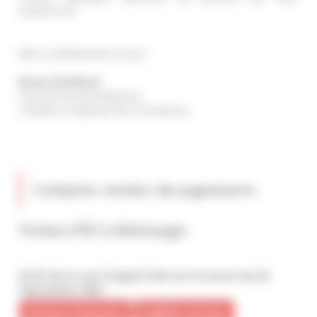
éclaireront.
Bien cordialement à tous
Bruno Draillard
Cannes Accommodation
Créateur et gérant de l’entreprise
Comptes rendus de jugements
Fichiers PDF à télécharger
Arrêt de la cour d’appel d’Aix en Provence du 28
Septembre 2007
Version française
English version