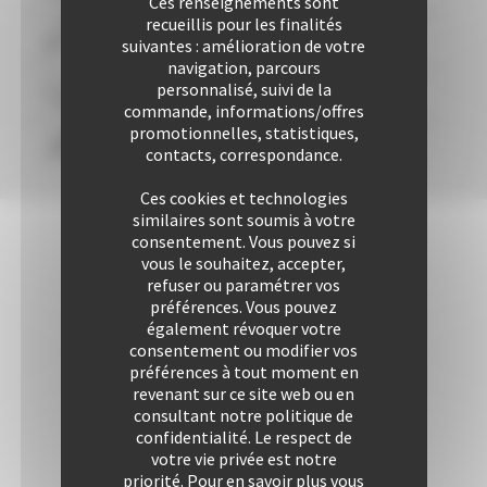
Ces renseignements sont
recueillis pour les finalités
Plus de 25424 locations à ce jour
suivantes : amélioration de votre
navigation, parcours
personnalisé, suivi de la
Une approche personnalisée
garantie
commande, informations/offres
promotionnelles, statistiques,
Confort & liberté
contacts, correspondance.
Ces cookies et technologies
similaires sont soumis à votre
consentement. Vous pouvez si
vous le souhaitez, accepter,
refuser ou paramétrer vos
préférences. Vous pouvez
également révoquer votre
consentement ou modifier vos
préférences à tout moment en
revenant sur ce site web ou en
consultant notre politique de
confidentialité. Le respect de
votre vie privée est notre
priorité. Pour en savoir plus vous