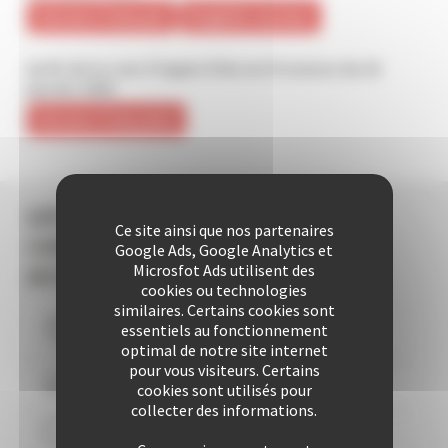
Version français
English version
Arrêt de la cour d'appel d'Aix en Provence du 25
janvier 2018
Version française
LES +
Ce site ainsi que nos partenaires
CANNES
Google Ads, Google Analytics et
ACCOMMODATION
Microsfot Ads utilisent des
cookies ou technologies
similaires. Certains cookies sont
essentiels au fonctionnement
Vous logez à moins de
10
mns du Palais
optimal de notre site internet
pour vous visiteurs. Certains
Plus de 507 Logements à votre disposition
cookies sont utilisés pour
collecter des informations.
29 années d'expertise