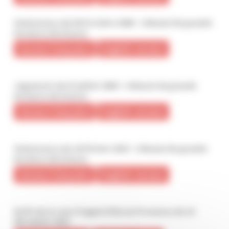
Ordonnance du 08 Octobre 2008 - tribunal de grande
instance de Grasse
Version française
English version
Jugement du 07 juillet 2009 - tribunal de grande
instance de Grasse
Version française
English version
Ordonnance du 24 Février 2010 - tribunal de grande
instance de Grasse
Version française
English version
Arrêt de la cour d'appel d'Aix en Provence du 16
décembre 2011