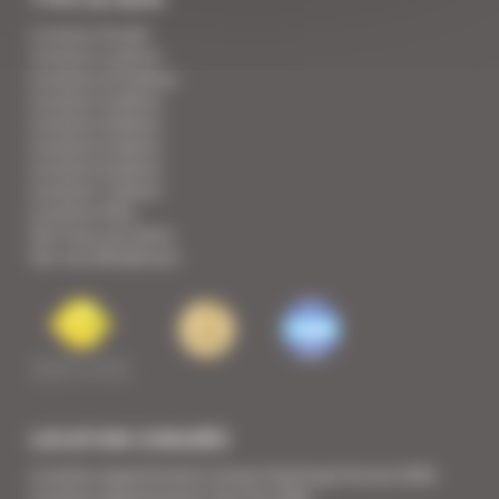
Location Studio
Location 2 pièces
Location 2/3 pièces
Location 3 pièces
Location 4 pièces
Location 5 pièces
Location 6 pièces
Location 7 pièces
Location Villa
Voir tous nos biens
Voir nos Résidences
LOCATION CONGRÈS
Location appartement Cannes Yachting Festival 2026
Location appartement Tax Free 2026