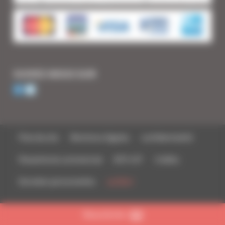
SUIVEZ-NOUS SUR
Plan du site
Mentions légales
confidentialité
Parasitisme commercial
BTS-IUT
Crédits
Données personnelles
Nous écrire