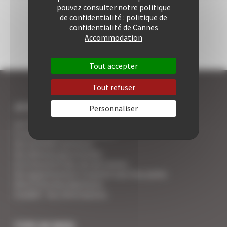
pouvez consulter notre politique
de confidentialité :
politique de
confidentialité de Cannes
Accommodation
Tout accepter
Tout refuser
JE SUIS LOCATAIRE A CANNES
Personnaliser
Les 7 avantages de la location à Cannes
5 conseils pour votre securité
Vos activités cannoises
Vos adresses gourmandes
A la rencontre des vins de Cannes
Vos appartements Croisette luxe face palais
Votre Foire Aux Questions
Covid19 - Vos informations
TYPE DE BIEN