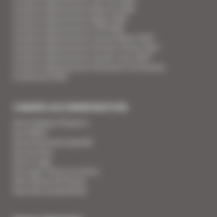
Location appartement Mipcom 2026
Location appartement Mapic 2026
Location appartement ILTM 2026
Location appartement Cannes Mipim 2027
Location appartement Festival Cannes 2027
Location appartement Cannes Lions 2027
Location appartement Ethereum Community
Conference 2027
CANNES ACCOMMODATION
Votre Equipe d'Experts
Vos Vidéos
Votre Assurance Qualité
Vos Services
Votre Linge
Vos super-héros en action
Votre Revue de Presse
Vous êtes propriétaire