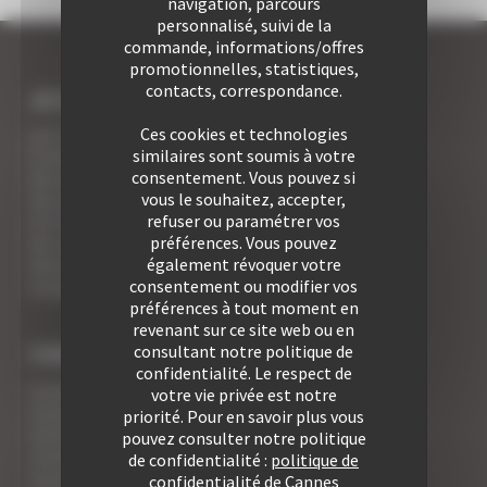
navigation, parcours
personnalisé, suivi de la
commande, informations/offres
promotionnelles, statistiques,
contacts, correspondance.
JE SUIS LOCATAIRE A CANNES
Ces cookies et technologies
Les 7 avantages de la location à Cannes
similaires sont soumis à votre
5 conseils pour votre securité
consentement. Vous pouvez si
Vos activités cannoises
vous le souhaitez, accepter,
Vos adresses gourmandes
refuser ou paramétrer vos
A la rencontre des vins de Cannes
préférences. Vous pouvez
Vos appartements Croisette luxe face palais
également révoquer votre
Votre Foire Aux Questions
consentement ou modifier vos
Covid19 - Vos informations
préférences à tout moment en
revenant sur ce site web ou en
consultant notre politique de
TYPE DE BIEN
confidentialité. Le respect de
Location Studio
votre vie privée est notre
Location 2 pièces
priorité. Pour en savoir plus vous
Location 2/3 pièces
pouvez consulter notre politique
Location 3 pièces
de confidentialité :
politique de
Location 4 pièces
confidentialité de Cannes