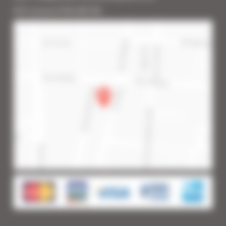
RCS Cannes B 453 640 393