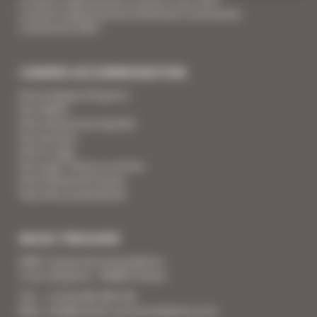
Location appartement Ethereum Community
Conference 2027
CANNES ACCOMMODATION
Votre Equipe d'Experts
Vos Vidéos
Votre Assurance Qualité
Vos Services
Votre Linge
Vos super-héros en action
Votre Revue de Presse
Vous êtes propriétaire
NOUS TROUVER
SARL Cannes Accommodation
2 rue Lafayette - 06400 Cannes
Tél. : + 33 (0) 493 383 333
Mail : info@cannes-accommodation.com