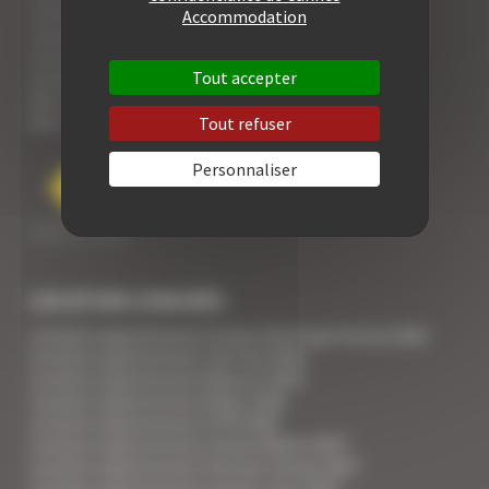
Location 5 pièces
Accommodation
Location 6 pièces
Location 7 pièces
Tout accepter
Location Villa
Voir tous nos biens
Voir nos Résidences
Tout refuser
Personnaliser
LOCATION CONGRÈS
Location appartement Cannes Yachting Festival 2026
Location appartement Tax Free 2026
Location appartement Mipcom 2026
Location appartement Mapic 2026
Location appartement ILTM 2026
Location appartement Cannes Mipim 2027
Location appartement Festival Cannes 2027
Location appartement Cannes Lions 2027