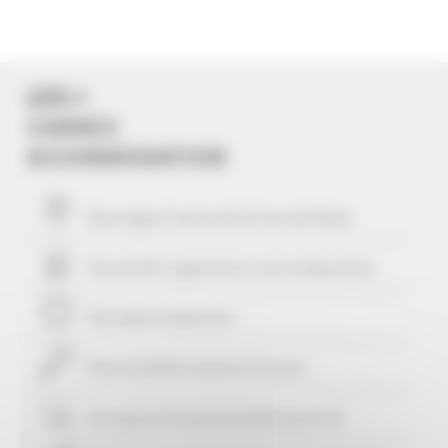
LES +
CANNES
ACCOMMODATION
Vous logez à moins de
10
mns du Palais
Plus de 507 Logements à votre disposition
29 années d'expertise
Plus de 25416 locations à ce jour
Une approche personnalisée
garantie