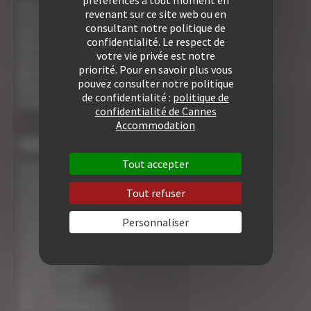
préférences à tout moment en
Les 7 avantages de la location à Cannes
revenant sur ce site web ou en
5 conseils pour votre securité
consultant notre politique de
Vos activités cannoises
confidentialité. Le respect de
Vos adresses gourmandes
votre vie privée est notre
A la rencontre des vins de Cannes
priorité. Pour en savoir plus vous
Vos appartements Croisette luxe face palais
pouvez consulter notre politique
Votre Foire Aux Questions
de confidentialité :
politique de
Covid19 - Vos informations
confidentialité de Cannes
Accommodation
TYPE DE BIEN
Tout accepter
Location Studio
Location 2 pièces
Tout refuser
Location 2/3 pièces
Location 3 pièces
Personnaliser
Location 4 pièces
Location 5 pièces
Location 6 pièces
Location 7 pièces
Location Villa
Voir tous nos biens
Voir nos Résidences