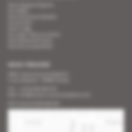
Votre Equipe d'Experts
Vos Vidéos
Votre Assurance Qualité
Vos Services
Votre Linge
Vos super-héros en action
Votre Revue de Presse
Vous êtes propriétaire
NOUS TROUVER
SARL Cannes Accommodation
2 rue Lafayette - 06400 Cannes
Tél. : + 33 (0) 493 383 333
Mail : info@cannes-accommodation.com
RCS Cannes B 453 640 393