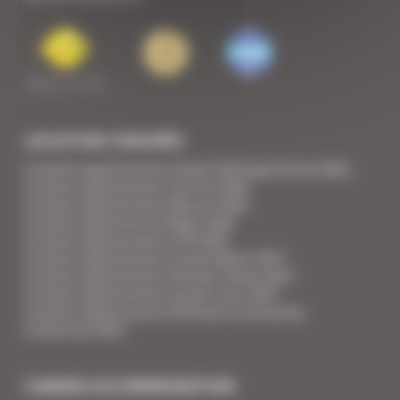
LOCATION CONGRÈS
Location appartement Cannes Yachting Festival 2026
Location appartement Tax Free 2026
Location appartement Mipcom 2026
Location appartement Mapic 2026
Location appartement ILTM 2026
Location appartement Cannes Mipim 2027
Location appartement Festival Cannes 2027
Location appartement Cannes Lions 2027
Location appartement Ethereum Community
Conference 2027
CANNES ACCOMMODATION