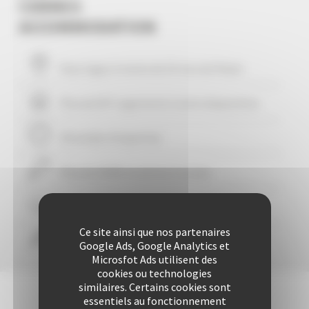
CANNES
ACCOMMODATION
Vous logez à moins de
10
mns du Palais
Plus de 507 Logements à votre disposition
29 années d'expertise
Plus de 25425 locations à ce jour
Une approche personnalisée
garantie
Ce site ainsi que nos partenaires
Confort & liberté
Google Ads, Google Analytics et
Microsfot Ads utilisent des
cookies ou technologies
similaires. Certains cookies sont
essentiels au fonctionnement