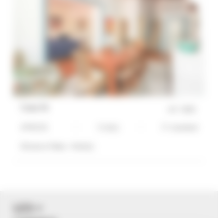
Casa tk
réf :
0302
4 PIECES
5 Lit(s)
3*-standard
Distance Palais :
4 min(s)
LES +