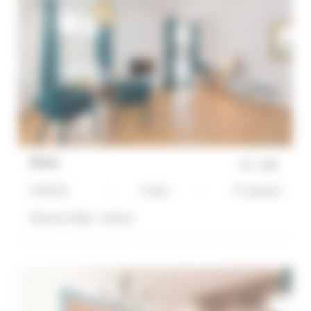
RECHERCHE AVANCÉE
DISTANCE MAXIMUM À PIED DU PALAIS
min(s)
TARIFS COMPRIS ENTRE
€
€
Moka
réf :
2293
2*
3*
4*
5*
2 PIECES
3 Lit(s)
4*-superior
Distance Palais :
4 min(s)