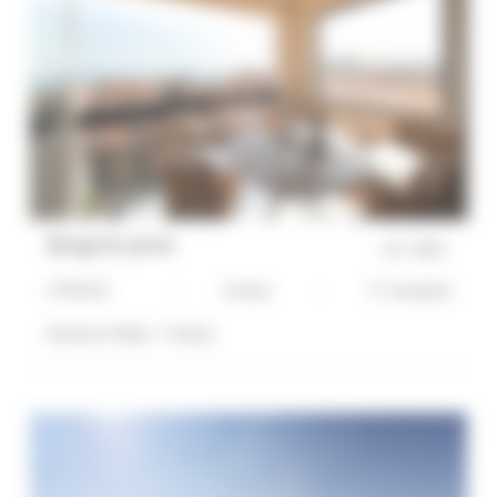
Bergerie perie
réf :
0552
3 PIECES
4 Lit(s)
3*-standard
Distance Palais :
7 min(s)