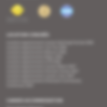
LOCATION CONGRÈS
Location appartement Cannes Yachting Festival 2026
Location appartement Tax Free 2026
Location appartement Mipcom 2026
Location appartement Mapic 2026
Location appartement ILTM 2026
Location appartement Cannes Mipim 2027
Location appartement Festival Cannes 2027
Location appartement Cannes Lions 2027
Location appartement Ethereum Community
Conference 2027
CANNES ACCOMMODATION