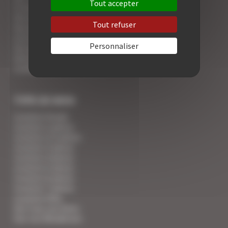
Tout accepter
5 conseils pour votre securité
Vos activités cannoises
Tout refuser
Vos adresses gourmandes
A la rencontre des vins de Cannes
Personnaliser
Vos appartements Croisette luxe face palais
Votre Foire Aux Questions
Covid19 - Vos informations
TYPE DE BIEN
Location Studio
Location 2 pièces
Location 2/3 pièces
Location 3 pièces
Location 4 pièces
Location 5 pièces
Location 6 pièces
Location 7 pièces
Location Villa
Voir tous nos biens
Voir nos Résidences