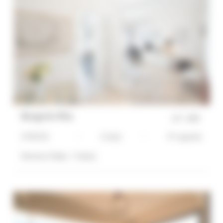
RECHERCHE AVANCÉE
DISTANCE MAXIMUM À PIED DU PALAIS
min(s)
TARIFS COMPRIS ENTRE
€
€
Bergerie Rita
réf :
1695
2*
3*
4*
5*
2 PIECES
3 Lit(s)
4*-superior
Distance Palais :
7 min(s)