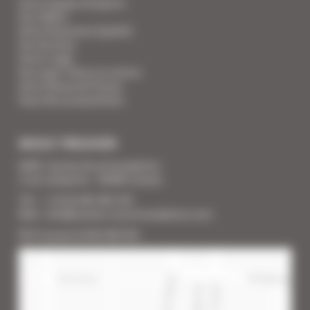
Votre Equipe d'Experts
Vos Vidéos
Votre Assurance Qualité
Vos Services
Votre Linge
Vos super-héros en action
Votre Revue de Presse
Vous êtes propriétaire
NOUS TROUVER
SARL Cannes Accommodation
2 rue Lafayette - 06400 Cannes
Tél. : + 33 (0) 493 383 333
Mail : info@cannes-accommodation.com
RCS Cannes B 453 640 393