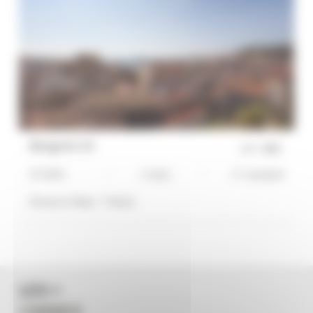
Bergerie 10
réf :
0480
STUDIO
1 Lit(s)
3*-standard
Distance Palais :
7 min(s)
LES +
CANNES