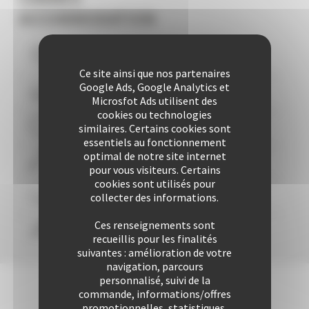
ACCOMMODATION
Vous logez à moins de
10
mns du Palais
Ce site ainsi que nos partenaires
Google Ads, Google Analytics et
Plus de 507 Logements à votre disposition
Microsfot Ads utilisent des
cookies ou technologies
similaires. Certains cookies sont
29 années d'expertise
essentiels au fonctionnement
optimal de notre site internet
Plus de 25424 locations à ce jour
pour vous visiteurs. Certains
cookies sont utilisés pour
collecter des informations.
Une approche personnalisée
garantie
Ces renseignements sont
Confort & liberté
recueillis pour les finalités
suivantes : amélioration de votre
navigation, parcours
personnalisé, suivi de la
commande, informations/offres
promotionnelles, statistiques,