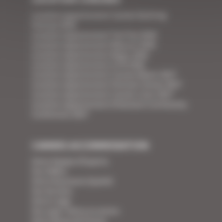
Location appartement Cannes Yachting
Festival 2026
Location appartement Tax Free 2026
Location appartement Mipcom 2026
Location appartement Mapic 2026
Location appartement ILTM 2026
Location appartement Cannes Mipim 2027
Location appartement Festival Cannes 2027
Location appartement Cannes Lions 2027
Location appartement Ethereum Community
Conference 2027
CANNES ACCOMMODATION
Votre Equipe d'Experts
Vos Vidéos
Votre Assurance Qualité
Vos Services
Votre Linge
Vos super-héros en action
Votre Revue de Presse