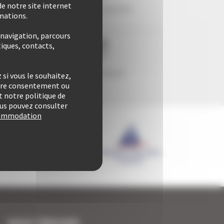
e notre site internet
e
29 années d'expertise
rmations.
 navigation, parcours
iques, contacts,
Confort & liberté
si vous le souhaitez,
otre consentement ou
 notre politique de
vous pouvez consulter
ccommodation
NOUS TROUVER