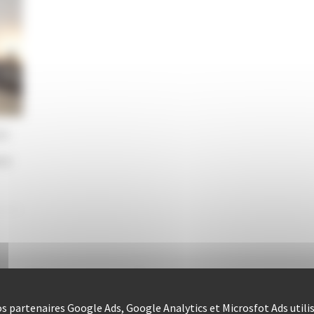
13
ior
nos partenaires Google Ads, Google Analytics et Microsfot Ads utili