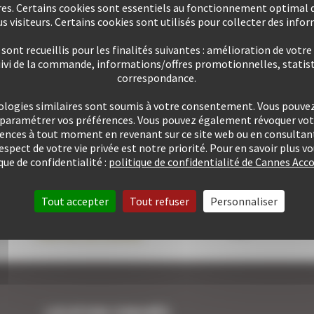
res. Certains cookies sont essentiels au fonctionnement optimal d
ogez à moins de
10
mns
Plus de 507 Logements à votr
s visiteurs. Certains cookies sont utilisés pour collecter des info
du Palais
disposition
ont recueillis pour les finalités suivantes : amélioration de votre
uivi de la commande, informations/offres promotionnelles, statist
correspondance.
e 25424 locations à ce
Une approche personnalisée
ologies similaires sont soumis à votre consentement. Vous pouvez 
jour
garantie
u paramétrer vos préférences. Vous pouvez également révoquer v
rences à tout moment en revenant sur ce site web ou en consultant
respect de votre vie privée est notre priorité. Pour en savoir plus 
que de confidentialité :
politique de confidentialité de Cannes A
Tout accepter
Tout refuser
Personnaliser
LOCATION CONGRÈS