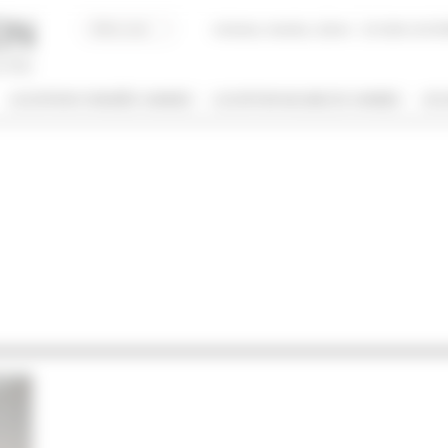
Acheter, Vendre, Gérer
JE SUIS LOCAT
LOCATION CONGRÈS CANNES
LOCATION VACANCES CANNES
JE 
/ NOM
 DE BIEN
NBRE DE PERSONNE(S)
ut type
Indifférent
PRIS ENTRE
€
€
2*
3*
4*
5*