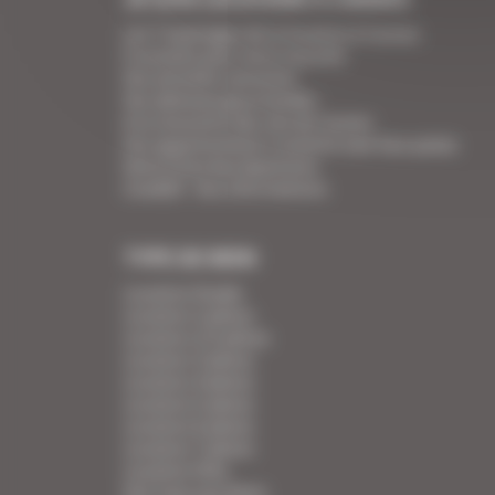
Les 7 avantages de la location à Cannes
5 conseils pour votre securité
Vos activités cannoises
Vos adresses gourmandes
A la rencontre des vins de Cannes
Vos appartements Croisette luxe face palais
Votre Foire Aux Questions
Covid19 - Vos informations
TYPE DE BIEN
Location Studio
Location 2 pièces
Location 2/3 pièces
Location 3 pièces
Location 4 pièces
Location 5 pièces
Location 6 pièces
Location 7 pièces
Location Villa
Voir tous nos biens