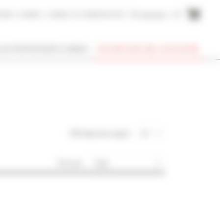
AIRE A CANNES
CANNES ACCOMMODATION
Témoignages
EN
SUIS PROPRIÉTAIRE À CANNES
RECHERCHER UNE LOCATION
Affichage (par page) :
20
Trier par :
Type