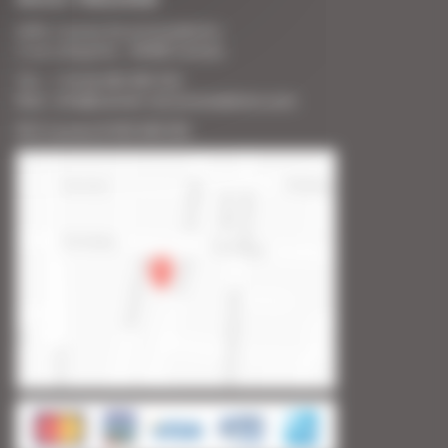
SARL Cannes Accommodation
2 rue Lafayette - 06400 Cannes
Tél. : + 33 (0) 493 383 333
Mail : info@cannes-accommodation.com
RCS Cannes B 453 640 393