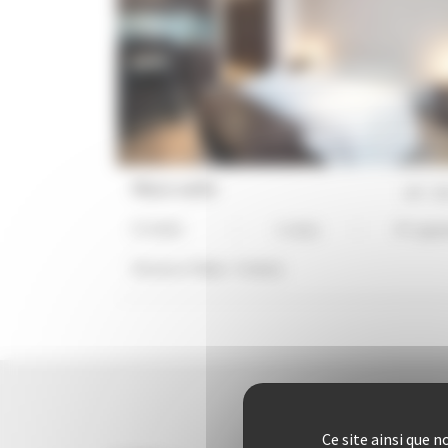
Mace suite
réf :
15
STUDIO
1 Lit(s)
4*-super
Distance Palais :
5 min(s)
Ce site ainsi que 