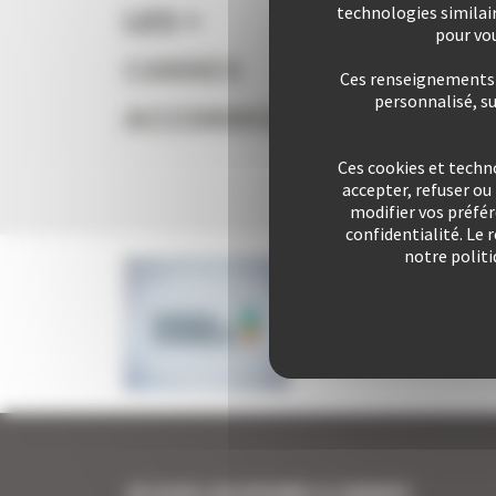
LES +
technologies similai
Vous l
pour vou
CANNES
Ces renseignements s
personnalisé, s
ACCOMMODATION
Plus d
Ces cookies et techn
accepter, refuser o
modifier vos préfé
confidentialité. Le 
notre politi
JE SUIS LOCATAIRE A CANNES