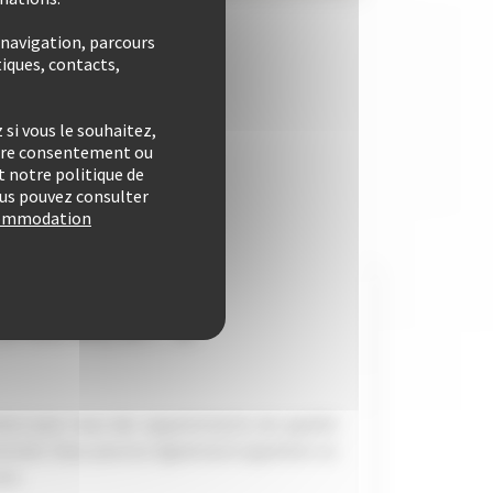
 navigation, parcours
iques, contacts,
si vous le souhaitez,
otre consentement ou
 notre politique de
vous pouvez consulter
ccommodation
RTEMENT DE
LOGEMENT À
isi pour vous des appartements de qualité
estivals. Vous pourrez également apprécier un
in.