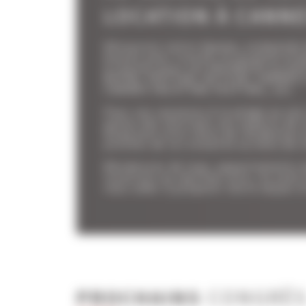
LOCATION À CANN
Découvrez notre équipe, composée d
écoute pour trouver la location d'
à Cannes pour vos VACANCES ou bie
MIPIM, FESTIVAL DU FILM, CANNES
CANNES YACHTING FESTIVAL, etc.
Pour vos vacances à la plage ou vos
palais des festivals vos experts de 
disposent d'un choix de résidences e
proches de la croisette ou bien de v
Résidences de luxe, appartements 
locations au meilleur prix, ils sont
vous aider à préparer votre séjour 
PROCHAINS
CONGRÈ