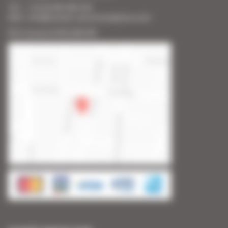
Tél. : + 33 (0) 493 383 333
Mail : info@cannes-accommodation.com
RCS Cannes B 453 640 393