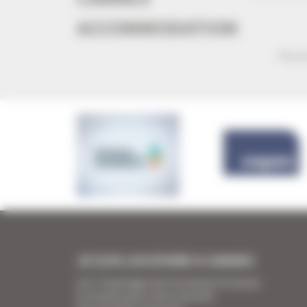
ACCOMMODATION
Plus d
JE SUIS LOCATAIRE A CANNES
Les 7 avantages de la location à Cannes
5 conseils pour votre securité