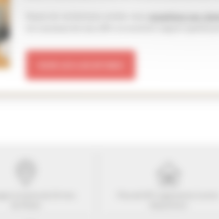
Depuis de nombreuses années nous
accueillons nos clien
est soucieuse de vous offrir un excellent rapport qualité/pr
VOIR LES LOCATIONS
ogez à moins de
10
mns
Plus de 507 Logements à votr
du Palais
disposition