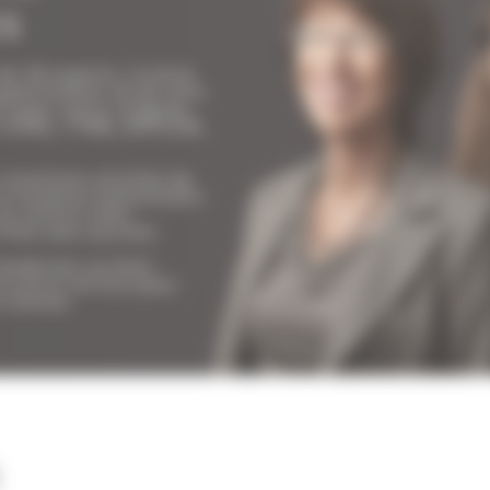
ES
e 20 experts, à votre
appartement ou de villa
n pour votre congrès:
 LIONS, TFWA, MIPCOM,
 locations proches du
la location saisonnière
n centre ville,
illas avec piscine.
modernes ou bien
 à votre service pour
à Cannes.
S