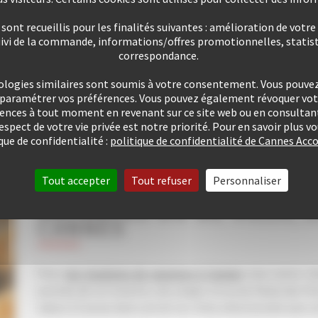
ont recueillis pour les finalités suivantes : amélioration de votre
VOIR TOUS LES CONGRÈS
uivi de la commande, informations/offres promotionnelles, statist
correspondance.
ologies similaires sont soumis à votre consentement. Vous pouvez 
u paramétrer vos préférences. Vous pouvez également révoquer v
rences à tout moment en revenant sur ce site web ou en consultant
respect de votre vie privée est notre priorité. Pour en savoir plus 
que de confidentialité :
politique de confidentialité de Cannes A
Tout accepter
Tout refuser
Personnaliser
VOTRE LOCATION D’APPA
VACANCES OU DE VILLA, 
CANNES
Pour
vos locations de vacances à Cannes
nous avons cho
proches de la Croisette, des plages et/ou du Palais des F
séjour à Cannes dans une de nos villas sélectionnée avec so