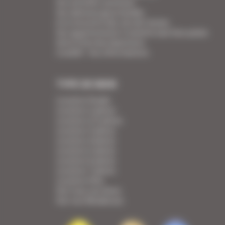
Vos activités cannoises
Vos adresses gourmandes
A la rencontre des vins de Cannes
Vos appartements Croisette luxe face palais
Votre Foire Aux Questions
Covid19 - Vos informations
TYPE DE BIEN
Location Studio
Location 2 pièces
Location 2/3 pièces
Location 3 pièces
Location 4 pièces
Location 5 pièces
Location 6 pièces
Location 7 pièces
Location Villa
Voir tous nos biens
Voir nos Résidences