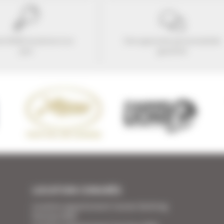
e 25416 locations à ce
Une approche personnalisée
jour
garantie
LOCATION CONGRÈS
Location appartement Cannes Yachting
Festival 2026