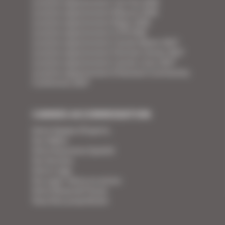
Location appartement Tax Free 2026
Location appartement Mipcom 2026
Location appartement Mapic 2026
Location appartement ILTM 2026
Location appartement Cannes Mipim 2027
Location appartement Festival Cannes 2027
Location appartement Cannes Lions 2027
Location appartement Ethereum Community
Conference 2027
CANNES ACCOMMODATION
Votre Equipe d'Experts
Vos Vidéos
Votre Assurance Qualité
Vos Services
Votre Linge
Vos super-héros en action
Votre Revue de Presse
Vous êtes propriétaire