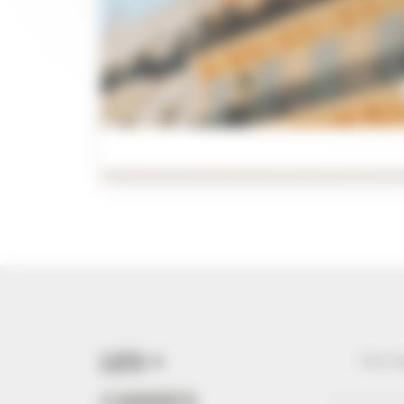
LES +
Vous l
CANNES