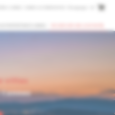
AIRE A CANNES
CANNES ACCOMMODATION
Témoignages
EN
SUIS PROPRIÉTAIRE À CANNES
RECHERCHER UNE LOCATION
 villas
à Cannes