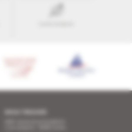
Confort & liberté
NOUS TROUVER
SARL Cannes Accommodation
2 rue Lafayette - 06400 Cannes