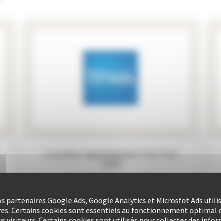
Location appartement Mipcom
2026
12 OCT. 2026 - 15 OCT. 2026
VOIR LES DISPONIBILITÉS
nos partenaires Google Ads, Google Analytics et Microsfot Ads utili
res. Certains cookies sont essentiels au fonctionnement optimal d
s visiteurs. Certains cookies sont utilisés pour collecter des info