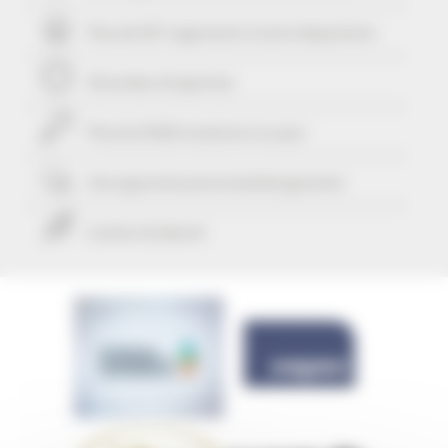
Plus de 507 Logements à votre disposition
29 années d'expertise
RECHERCHE AVANCÉE
DISTANCE MAXIMUM À PIED DU PALAIS
Plus de 25425 locations à ce jour
min(s)
TARIFS COMPRIS ENTRE
Une approche personnalisée
garantie
€
€
Confort & liberté
2*
3*
4*
5*