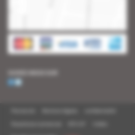
SUIVEZ-NOUS SUR
Plan du site
Mentions légales
confidentialité
Parasitisme commercial
BTS-IUT
Crédits