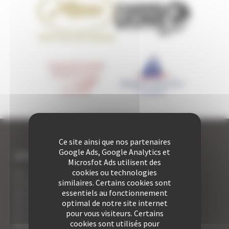
Ce site ainsi que nos partenaires
Google Ads, Google Analytics et
JE SUIS LOCATAIRE A CANNES
Microsfot Ads utilisent des
Les 7 avantages de la location à Cannes
cookies ou technologies
5 conseils pour votre securité
similaires. Certains cookies sont
Vos activités cannoises
essentiels au fonctionnement
Vos adresses gourmandes
optimal de notre site internet
A la rencontre des vins de Cannes
pour vous visiteurs. Certains
Vos appartements Croisette luxe face palais
cookies sont utilisés pour