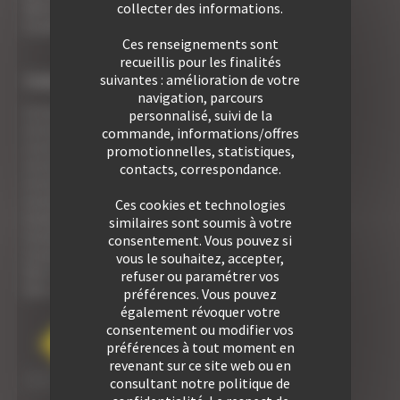
Votre Foire Aux Questions
collecter des informations.
Covid19 - Vos informations
Ces renseignements sont
recueillis pour les finalités
TYPE DE BIEN
suivantes : amélioration de votre
navigation, parcours
Location Studio
personnalisé, suivi de la
Location 2 pièces
commande, informations/offres
Location 2/3 pièces
promotionnelles, statistiques,
Location 3 pièces
contacts, correspondance.
Location 4 pièces
Location 5 pièces
Ces cookies et technologies
Location 6 pièces
similaires sont soumis à votre
Location 7 pièces
consentement. Vous pouvez si
Location Villa
vous le souhaitez, accepter,
Voir tous nos biens
refuser ou paramétrer vos
Voir nos Résidences
préférences. Vous pouvez
également révoquer votre
consentement ou modifier vos
préférences à tout moment en
revenant sur ce site web ou en
consultant notre politique de