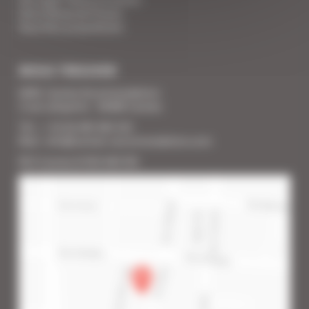
Votre Revue de Presse
Vous êtes propriétaire
NOUS TROUVER
SARL Cannes Accommodation
2 rue Lafayette - 06400 Cannes
Tél. : + 33 (0) 493 383 333
Mail : info@cannes-accommodation.com
RCS Cannes B 453 640 393