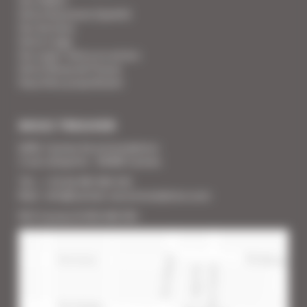
Votre Assurance Qualité
Vos Services
Votre Linge
Vos super-héros en action
Votre Revue de Presse
Vous êtes propriétaire
NOUS TROUVER
SARL Cannes Accommodation
2 rue Lafayette - 06400 Cannes
Tél. : + 33 (0) 493 383 333
Mail : info@cannes-accommodation.com
RCS Cannes B 453 640 393