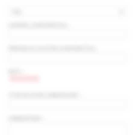
Pays
COURRIEL
(CONFIDENTIEL)
:
RECHERCHE AVANCÉE
DISTANCE MAXIMUM À PIED DU PALAIS
min(s)
PÉRIODE DE LOCATION
(CONFIDENTIEL)
:
TARIFS COMPRIS ENTRE
€
€
NOTE * :
2*
3*
4*
5*
TITRE DE VOTRE COMMENTAIRE * :
COMMENTAIRE * :