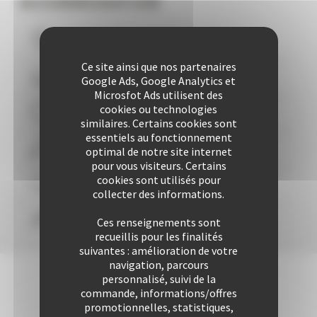
ACCOMMODATION
Vous logez à moins de
10
mns du Palais
Ce site ainsi que nos partenaires
Plus de 507 Logements à votre disposition
Google Ads, Google Analytics et
Microsfot Ads utilisent des
cookies ou technologies
29 années d'expertise
similaires. Certains cookies sont
essentiels au fonctionnement
Plus de 25416 locations à ce jour
optimal de notre site internet
pour vous visiteurs. Certains
cookies sont utilisés pour
Une approche personnalisée
garantie
collecter des informations.
Confort & liberté
Ces renseignements sont
recueillis pour les finalités
suivantes : amélioration de votre
navigation, parcours
personnalisé, suivi de la
commande, informations/offres
promotionnelles, statistiques,