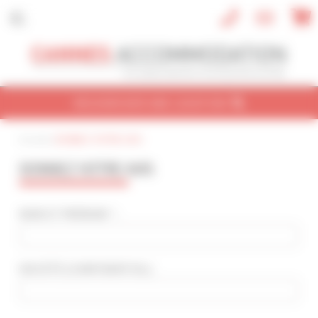
Panneau de gestion des cookies
RECHERCHER UNE LOCATION
Accueil
|
DONNEZ VOTRE AVIS
CONGRÈS
VACANCES
REF / NOM
DONNEZ VOTRE AVIS
NOM DU CONGRÈS
Cannes Yachting Festival 2026
NOM ET PRÉNOM * :
TYPE DE BIEN
Tout type
SOCIÉTÉ
(CONFIDENTIEL)
:
NBRE DE PERSONNE(S)
Indifférent