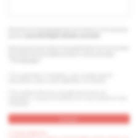
Attention le témoignage que vous laissez ici ne concerne
que les
caractéristiques du bien concerné
.
Vous pouvez aussi laisser une appréciation sur les services
de Cannes Accommodation dans le menu principal :
"Témoignages".
En soumettant ce formulaire, vous acceptez que les
informations saisies soient exploitées et archivées
En cochant cette case, j’accepte de recevoir vos
newsletters. Je pourrai me désinscrire à tout moment en vous
contactant.
(*) Champ obligatoire