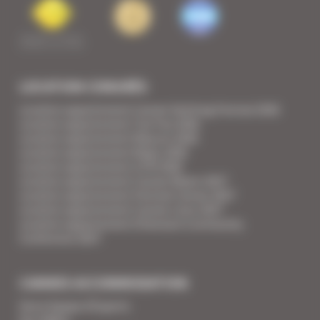
LOCATION CONGRÈS
Location appartement Cannes Yachting Festival 2026
Location appartement Tax Free 2026
Location appartement Mipcom 2026
Location appartement Mapic 2026
Location appartement ILTM 2026
Location appartement Cannes Mipim 2027
Location appartement Festival Cannes 2027
Location appartement Cannes Lions 2027
Location appartement Ethereum Community
Conference 2027
CANNES ACCOMMODATION
Votre Equipe d'Experts
Vos Vidéos