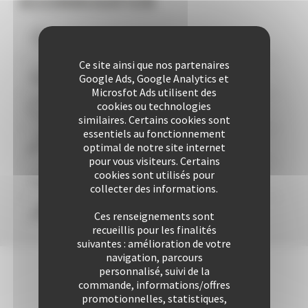
ACCOMMODATION
Vous logez à moins de
10
mns du Palais
Ce site ainsi que nos partenaires
Plus de 507 Logements à votre disposition
Google Ads, Google Analytics et
Microsfot Ads utilisent des
cookies ou technologies
29 années d'expertise
similaires. Certains cookies sont
essentiels au fonctionnement
Plus de 25425 locations à ce jour
optimal de notre site internet
pour vous visiteurs. Certains
cookies sont utilisés pour
Une approche personnalisée
garantie
collecter des informations.
Confort & liberté
Ces renseignements sont
recueillis pour les finalités
suivantes : amélioration de votre
navigation, parcours
personnalisé, suivi de la
commande, informations/offres
promotionnelles, statistiques,