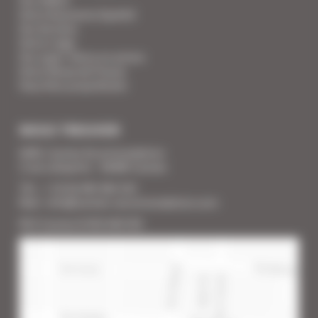
Votre Assurance Qualité
Vos Services
Votre Linge
Vos super-héros en action
Votre Revue de Presse
Vous êtes propriétaire
NOUS TROUVER
SARL Cannes Accommodation
2 rue Lafayette - 06400 Cannes
Tél. : + 33 (0) 493 383 333
Mail : info@cannes-accommodation.com
RCS Cannes B 453 640 393