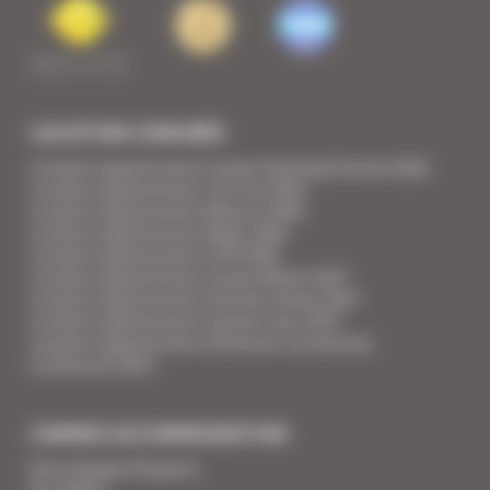
LOCATION CONGRÈS
Location appartement Cannes Yachting Festival 2026
Location appartement Tax Free 2026
Location appartement Mipcom 2026
Location appartement Mapic 2026
Location appartement ILTM 2026
Location appartement Cannes Mipim 2027
Location appartement Festival Cannes 2027
Location appartement Cannes Lions 2027
Location appartement Ethereum Community
Conference 2027
CANNES ACCOMMODATION
Votre Equipe d'Experts
Vos Vidéos