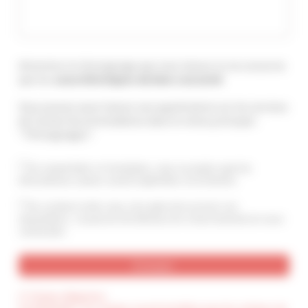
Attention le témoignage que vous laissez ici ne concerne
que les
caractéristiques du bien concerné
.
Vous pouvez aussi laisser une appréciation sur les services
de Cannes Accommodation dans le menu principal :
"Témoignages".
En soumettant ce formulaire, vous acceptez que les
informations saisies soient exploitées et archivées
En cochant cette case, j’accepte de recevoir vos
newsletters. Je pourrai me désinscrire à tout moment en vous
contactant.
(*) Champ obligatoire