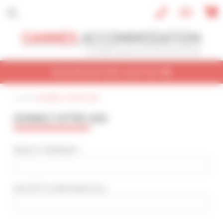
Panneau de gestion des cookies
RECHERCHER UNE LOCATION
Accueil
|
DONNEZ VOTRE AVIS
CONGRÈS
VACANCES
REF / NOM
DONNEZ VOTRE AVIS
NOM DU CONGRÈS
Cannes Yachting Festival 2026
NOM ET PRÉNOM * :
TYPE DE BIEN
Tout type
SOCIÉTÉ
(CONFIDENTIEL)
:
NBRE DE PERSONNE(S)
Indifférent