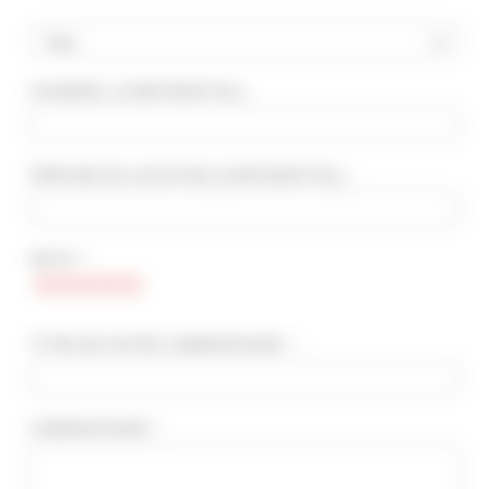
Pays
COURRIEL
(CONFIDENTIEL)
:
RECHERCHE AVANCÉE
DISTANCE MAXIMUM À PIED DU PALAIS
min(s)
PÉRIODE DE LOCATION
(CONFIDENTIEL)
:
TARIFS COMPRIS ENTRE
€
€
NOTE * :
2*
3*
4*
5*
TITRE DE VOTRE COMMENTAIRE * :
COMMENTAIRE * :