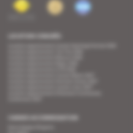
LOCATION CONGRÈS
Location appartement Cannes Yachting Festival 2026
Location appartement Tax Free 2026
Location appartement Mipcom 2026
Location appartement Mapic 2026
Location appartement ILTM 2026
Location appartement Cannes Mipim 2027
Location appartement Festival Cannes 2027
Location appartement Cannes Lions 2027
Location appartement Ethereum Community
Conference 2027
CANNES ACCOMMODATION
Votre Equipe d'Experts
Vos Vidéos