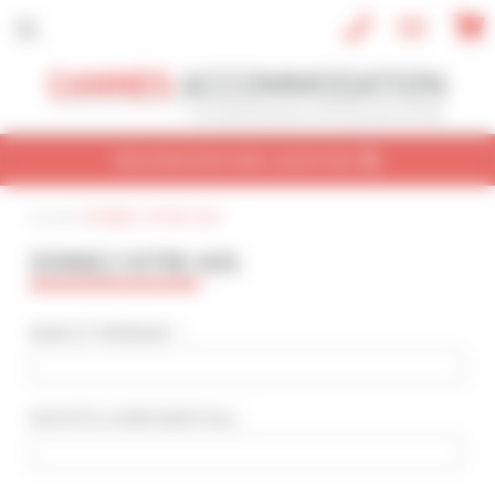
Panneau de gestion des cookies
RECHERCHER UNE LOCATION
Accueil
|
DONNEZ VOTRE AVIS
CONGRÈS
VACANCES
REF / NOM
DONNEZ VOTRE AVIS
NOM DU CONGRÈS
Cannes Yachting Festival 2026
NOM ET PRÉNOM * :
TYPE DE BIEN
Tout type
SOCIÉTÉ
(CONFIDENTIEL)
:
NBRE DE PERSONNE(S)
Indifférent