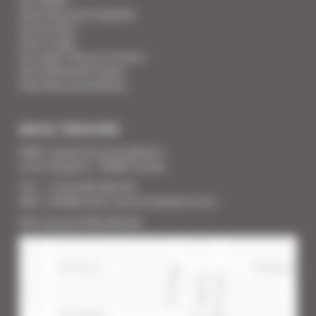
Votre Assurance Qualité
Vos Services
Votre Linge
Vos super-héros en action
Votre Revue de Presse
Vous êtes propriétaire
NOUS TROUVER
SARL Cannes Accommodation
2 rue Lafayette - 06400 Cannes
Tél. : + 33 (0) 493 383 333
Mail : info@cannes-accommodation.com
RCS Cannes B 453 640 393