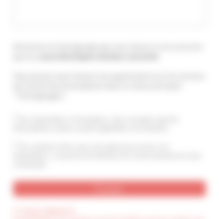
Attention le témoignage que vous laissez ici ne concerne
que les
caractéristiques du bien concerné
.
Vous pouvez aussi laisser une appréciation sur les services
de Cannes Accommodation dans le menu principal :
"Témoignages".
En soumettant ce formulaire, vous acceptez que les
informations saisies soient exploitées et archivées
En cochant cette case, j’accepte de recevoir vos
newsletters. Je pourrai me désinscrire à tout moment en vous
contactant.
(*) Champ obligatoire