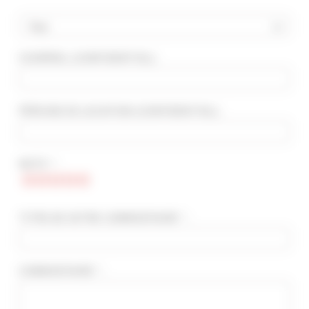
Pays
COURRIEL
(CONFIDENTIEL)
:
RECHERCHE AVANCÉE
DISTANCE MAXIMUM À PIED DU PALAIS
min(s)
PÉRIODE DE LOCATION
(CONFIDENTIEL)
:
TARIFS COMPRIS ENTRE
€
€
NOTE * :
2*
3*
4*
5*
TITRE DE VOTRE COMMENTAIRE * :
COMMENTAIRE * :