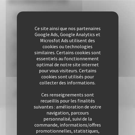
ACCOMMODATION
Vous logez à moins de
10
mns du Palais
Ce site ainsi que nos partenaires
Plus de 507 Logements à votre disposition
Google Ads, Google Analytics et
Microsfot Ads utilisent des
cookies ou technologies
29 années d'expertise
similaires. Certains cookies sont
essentiels au fonctionnement
Plus de 25425 locations à ce jour
optimal de notre site internet
pour vous visiteurs. Certains
cookies sont utilisés pour
Une approche personnalisée
garantie
collecter des informations.
Confort & liberté
Ces renseignements sont
recueillis pour les finalités
suivantes : amélioration de votre
navigation, parcours
personnalisé, suivi de la
commande, informations/offres
promotionnelles, statistiques,