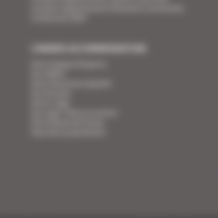
Location appartement Ethereum Community
Conference 2027
CANNES ACCOMMODATION
Votre Equipe d'Experts
Vos Vidéos
Votre Assurance Qualité
Vos Services
Votre Linge
Vos super-héros en action
Votre Revue de Presse
Vous êtes propriétaire