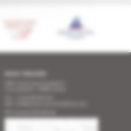
NOUS TROUVER
SARL Cannes Accommodation
2 rue Lafayette - 06400 Cannes
Tél. : + 33 (0) 493 383 333
Mail : info@cannes-accommodation.com
RCS Cannes B 453 640 393