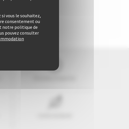
si vous le souhaitez,
otre consentement ou
 notre politique de
vous pouvez consulter
ccommodation
e
29 années d'expertise
Confort & liberté