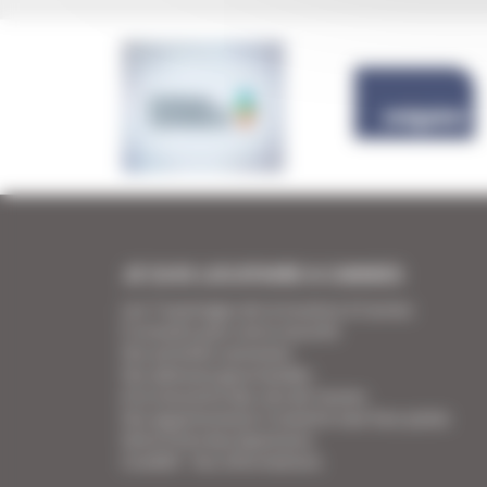
JE SUIS LOCATAIRE A CANNES
Les 7 avantages de la location à Cannes
5 conseils pour votre securité
Vos activités cannoises
Vos adresses gourmandes
A la rencontre des vins de Cannes
Vos appartements Croisette luxe face palais
Votre Foire Aux Questions
Covid19 - Vos informations