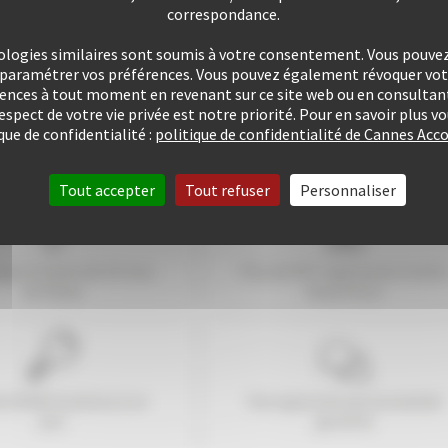
correspondance.
ologies similaires sont soumis à votre consentement. Vous pouvez 
u paramétrer vos préférences. Vous pouvez également révoquer v
rences à tout moment en revenant sur ce site web ou en consultant
respect de votre vie privée est notre priorité. Pour en savoir plus 
que de confidentialité :
politique de confidentialité de Cannes A
Tout accepter
Tout refuser
Personnaliser
ogez à moins de
10
mns
Plus de 507 Logements à votr
du Palais
disposition
e 25416 locations à ce
Une approche personnalisée
jour
garantie