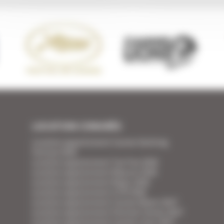
LOCATION CONGRÈS
Location appartement Cannes Yachting
Festival 2026
Location appartement Tax Free 2026
Location appartement Mipcom 2026
Location appartement Mapic 2026
Location appartement ILTM 2026
Location appartement Cannes Mipim 2027
Location appartement Festival Cannes 2027
Location appartement Cannes Lions 2027