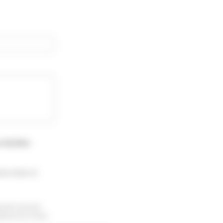
s du bien
ion dans le
te de recevoir
sinscrire à tout