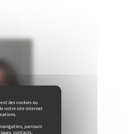
sent des cookies ou
e notre site internet
rmations.
 navigation, parcours
iques, contacts,