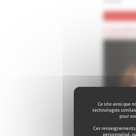
archivées
(*) Champ obligat
(Confidentiel) : C
Ce site ainsi que 
technologies similai
pour vou
Ces renseignements s
personnalisé, s