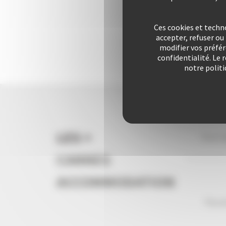
Ces cookies et techn
accepter, refuser o
modifier vos préfé
confidentialité. Le 
notre politi
LES +
Vous l
CANNES
ACCOMMODATION
Plus d