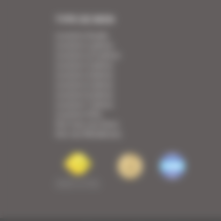
TYPE DE BIEN
Location Studio
Location 2 pièces
Location 2/3 pièces
Location 3 pièces
Location 4 pièces
Location 5 pièces
Location 6 pièces
Location 7 pièces
Location Villa
Voir tous nos biens
Voir nos Résidences