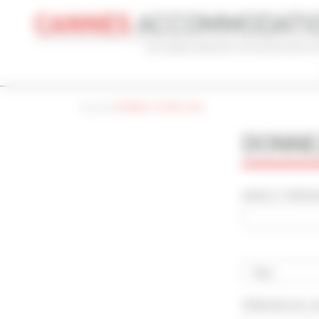
Panneau de gestion des cookies
Accueil
|
DONNEZ VOTRE AVIS
CONGRÈS
VACANCES
REF 
DONNEZ
NOM DU CONGRÈS
TYPE
Cannes Yachting Festival 2026
To
NOM ET PRÉNOM
RECHERCHE AVANCÉE
DISTANCE MAXIMUM À PIED DU PALAIS
TARIFS COM
min(s)
Pays
PÉRIODE DE L