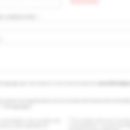
E COMMENTAIRE * :
 :
moignage que vous laissez ici ne concerne que les
caractéristique
si laisser une appréciation sur les services de Cannes Accommodat
: "Témoignages".
ce formulaire, vous acceptez que
En cochant cette case, j’accep
saisies soient exploitées et
vos newsletters. Je pourrai me dé