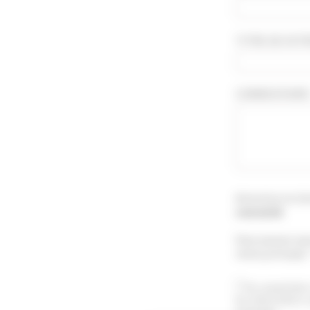
TITRE DE VOTR
COMMENTAIRE *
Attention le té
concerné
.
Vous pouvez aus
menu principal 
En soumettant 
les informations 