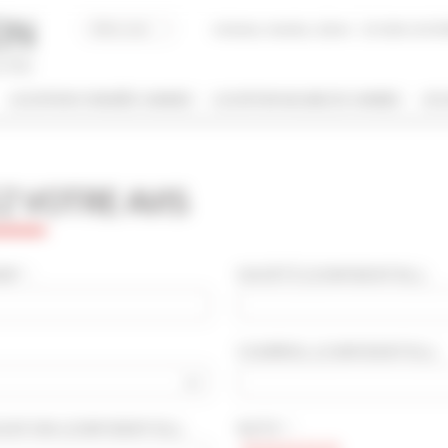
Acheter, Vendre, Gérer
JE SUIS LOCAT
LOCATION CONGRÈS CANNES
LOCATION VACANCES CANNES
JE 
/ NOM
 VOTRE AVIS
 DE BIEN
NBRE DE PERSONNE(S)
ut type
Indifférent
 * :
SOCIÉTÉ
(CONFIDENTIEL)
:
PRIS ENTRE
COURRIEL
(CONFIDENTIEL)
:
€
€
2*
3*
4*
5*
OCATION
(CONFIDENTIEL)
:
NOTE * :