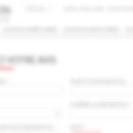
Acheter, Vendre, Gérer
JE SUIS LOCAT
LOCATION CONGRÈS CANNES
LOCATION VACANCES CANNES
JE 
/ NOM
 VOTRE AVIS
 DE BIEN
NBRE DE PERSONNE(S)
ut type
Indifférent
 * :
SOCIÉTÉ
(CONFIDENTIEL)
:
PRIS ENTRE
COURRIEL
(CONFIDENTIEL)
:
€
€
2*
3*
4*
5*
OCATION
(CONFIDENTIEL)
:
NOTE * :