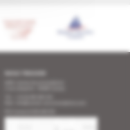
NOUS TROUVER
SARL Cannes Accommodation
2 rue Lafayette - 06400 Cannes
Tél. : + 33 (0) 493 383 333
Mail : info@cannes-accommodation.com
RCS Cannes B 453 640 393