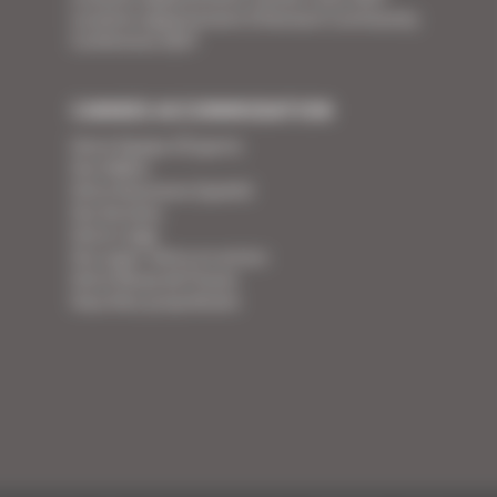
Location appartement Ethereum Community
Conference 2027
CANNES ACCOMMODATION
Votre Equipe d'Experts
Vos Vidéos
Votre Assurance Qualité
Vos Services
Votre Linge
Vos super-héros en action
Votre Revue de Presse
Vous êtes propriétaire