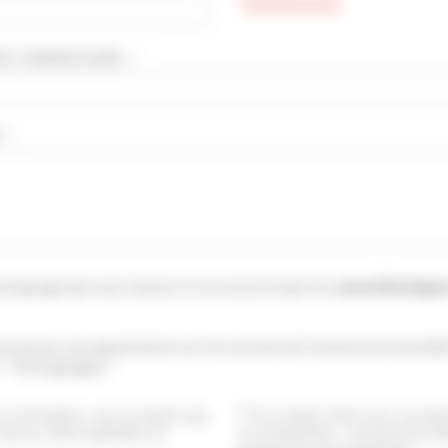
E COMMENTAIRE * :
 :
moignage que vous laissez ici ne concerne que les
caractéristique
si laisser une appréciation sur les services de Cannes Accommodat
: "Témoignages".
ce formulaire, vous acceptez que
En cochant cette case, j’accep
saisies soient exploitées et
vos newsletters. Je pourrai me dé