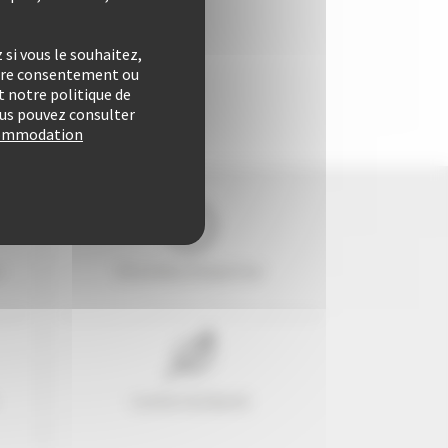
si vous le souhaitez,
otre consentement ou
 notre politique de
vous pouvez consulter
ccommodation
e
29 années d'expertise
Confort & liberté