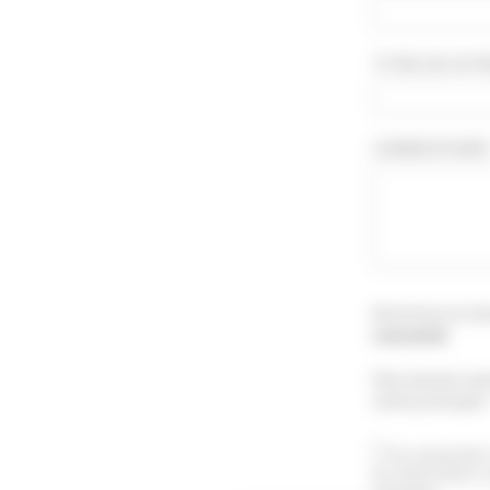
TITRE DE VOTR
COMMENTAIRE *
Attention le té
concerné
.
Vous pouvez aus
menu principal 
En soumettant 
les informations 