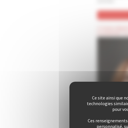
archivées
(*) Champ obligat
(Confidentiel) : C
Ce site ainsi que 
technologies similai
pour vou
Ces renseignements s
personnalisé, s