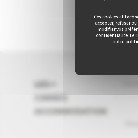
Ces cookies et techn
accepter, refuser o
modifier vos préfé
confidentialité. Le 
notre politi
LES +
Vous l
CANNES
ACCOMMODATION
Plus d