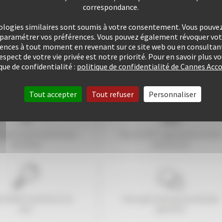
correspondance.
ologies similaires sont soumis à votre consentement. Vous pouvez 
u paramétrer vos préférences. Vous pouvez également révoquer v
rences à tout moment en revenant sur ce site web ou en consultant
respect de votre vie privée est notre priorité. Pour en savoir plus 
que de confidentialité :
politique de confidentialité de Cannes A
Tout accepter
Tout refuser
Personnaliser
ogez à moins de
10
mns
Plus de 507 Logements à votr
du Palais
disposition
e 25421 locations à ce
Une approche personnalisée
jour
garantie