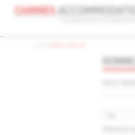
Panneau de gestion des cookies
Accueil
|
DONNEZ VOTRE AVIS
CONGRÈS
VACANCES
REF 
DONNEZ
NOM DU CONGRÈS
TYPE
Cannes Yachting Festival 2026
To
NOM ET PRÉNOM
RECHERCHE AVANCÉE
DISTANCE MAXIMUM À PIED DU PALAIS
TARIFS COM
min(s)
Pays
PÉRIODE DE L