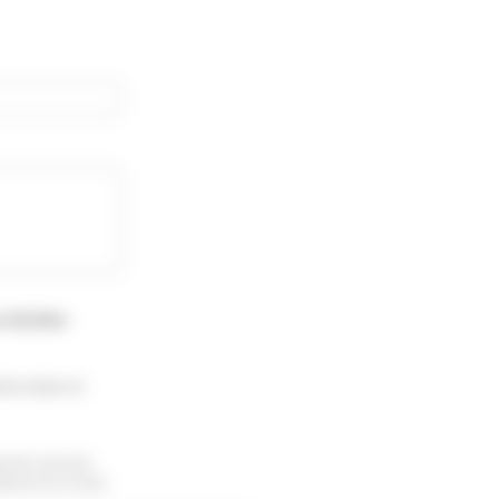
s du bien
ion dans le
te de recevoir
sinscrire à tout