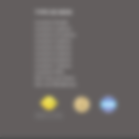
TYPE DE BIEN
Location Studio
Location 2 pièces
Location 2/3 pièces
Location 3 pièces
Location 4 pièces
Location 5 pièces
Location 6 pièces
Location 7 pièces
Location Villa
Voir tous nos biens
Voir nos Résidences