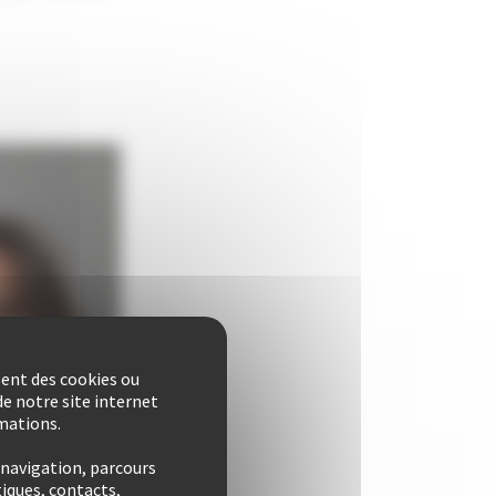
sent des cookies ou
e notre site internet
rmations.
 navigation, parcours
iques, contacts,