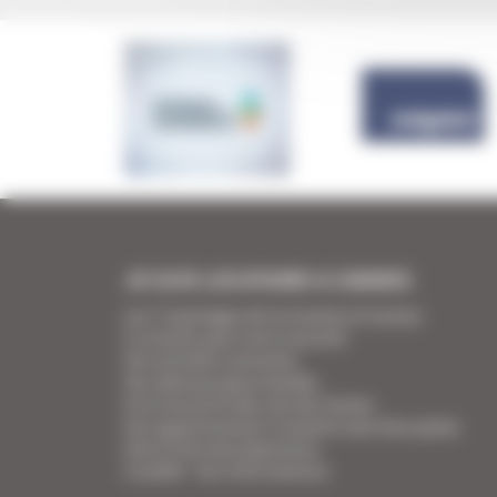
JE SUIS LOCATAIRE A CANNES
Les 7 avantages de la location à Cannes
5 conseils pour votre securité
Vos activités cannoises
Vos adresses gourmandes
A la rencontre des vins de Cannes
Vos appartements Croisette luxe face palais
Votre Foire Aux Questions
Covid19 - Vos informations