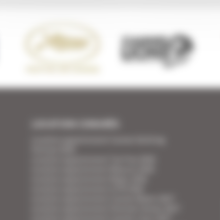
LOCATION CONGRÈS
Location appartement Cannes Yachting
Festival 2026
Location appartement Tax Free 2026
Location appartement Mipcom 2026
Location appartement Mapic 2026
Location appartement ILTM 2026
Location appartement Cannes Mipim 2027
Location appartement Festival Cannes 2027
Location appartement Cannes Lions 2027