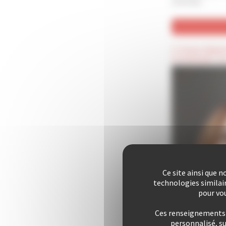
archivées
(*) Champ obligat
(Confidentiel) : C
Ce site ainsi que 
technologies similai
pour vou
Ces renseignements s
personnalisé, s