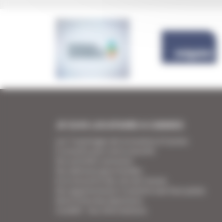
JE SUIS LOCATAIRE A CANNES
Les 7 avantages de la location à Cannes
5 conseils pour votre securité
Vos activités cannoises
Vos adresses gourmandes
A la rencontre des vins de Cannes
Vos appartements Croisette luxe face palais
Votre Foire Aux Questions
Covid19 - Vos informations