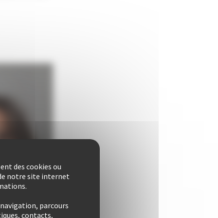
sent des cookies ou
e notre site internet
rmations.
 navigation, parcours
iques, contacts,