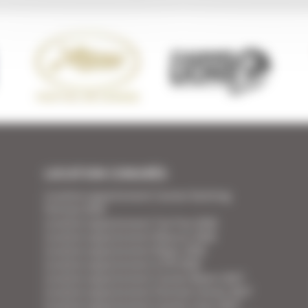
LOCATION CONGRÈS
Location appartement Cannes Yachting
Festival 2026
Location appartement Tax Free 2026
Location appartement Mipcom 2026
Location appartement Mapic 2026
Location appartement ILTM 2026
Location appartement Cannes Mipim 2027
Location appartement Festival Cannes 2027
Location appartement Cannes Lions 2027