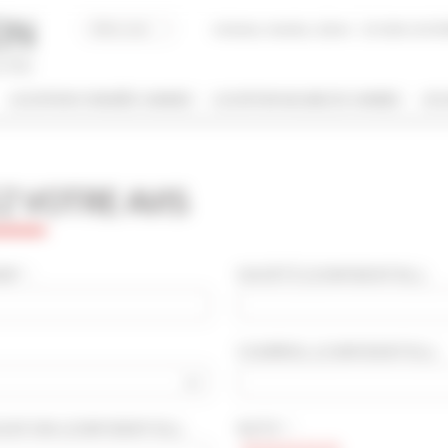
Acheter, Vendre, Gérer
JE SUIS LOCAT
LOCATION CONGRÈS CANNES
LOCATION VACANCES CANNES
JE 
/ NOM
 VOTRE AVIS
 DE BIEN
NBRE DE PERSONNE(S)
ut type
Indifférent
 * :
SOCIÉTÉ
(CONFIDENTIEL)
:
PRIS ENTRE
COURRIEL
(CONFIDENTIEL)
:
€
€
2*
3*
4*
5*
OCATION
(CONFIDENTIEL)
:
NOTE * :