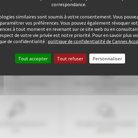
correspondance.
ologies similaires sont soumis à votre consentement. Vous pouvez 
u paramétrer vos préférences. Vous pouvez également révoquer v
rences à tout moment en revenant sur ce site web ou en consultant
respect de votre vie privée est notre priorité. Pour en savoir plus 
que de confidentialité :
politique de confidentialité de Cannes A
Tout accepter
Tout refuser
Personnaliser
ogez à moins de
10
mns
Plus de 507 Logements à votr
du Palais
disposition
e 25421 locations à ce
Une approche personnalisée
jour
garantie