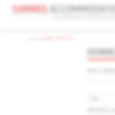
Panneau de gestion des cookies
Accueil
|
DONNEZ VOTRE AVIS
CONGRÈS
VACANCES
REF 
DONNEZ
NOM DU CONGRÈS
TYPE
Cannes Yachting Festival 2026
To
NOM ET PRÉNOM
RECHERCHE AVANCÉE
DISTANCE MAXIMUM À PIED DU PALAIS
TARIFS COM
min(s)
Pays
PÉRIODE DE L