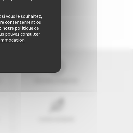
si vous le souhaitez,
otre consentement ou
 notre politique de
vous pouvez consulter
ccommodation
e
29 années d'expertise
Confort & liberté