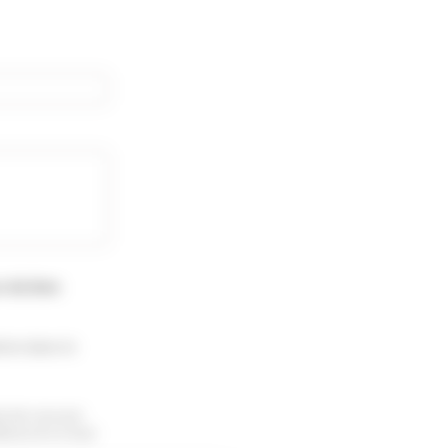
s du bien
ion dans le
te de recevoir
sinscrire à tout