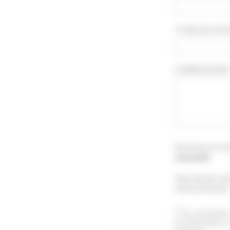
TITRE DE VOTR
COMMENTAIRE *
Attention le té
concerné
.
Vous pouvez aus
menu principal 
En soumettant 
les informations 