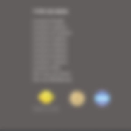
TYPE DE BIEN
Location Studio
Location 2 pièces
Location 2/3 pièces
Location 3 pièces
Location 4 pièces
Location 5 pièces
Location 6 pièces
Location 7 pièces
Location Villa
Voir tous nos biens
Voir nos Résidences