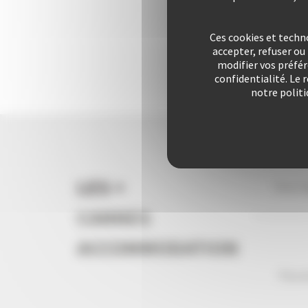
Ces cookies et techn
accepter, refuser o
modifier vos préfé
confidentialité. Le 
notre politi
LES +
Vous l
CANNES
ACCOMMODATION
Plus d