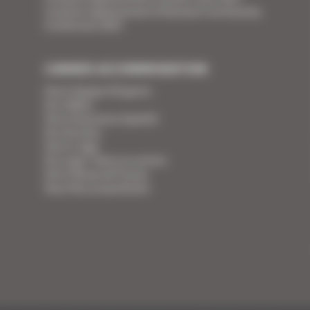
Location appartement Ethereum Community
Conference 2027
CANNES ACCOMMODATION
Votre Equipe d'Experts
Vos Vidéos
Votre Assurance Qualité
Vos Services
Votre Linge
Vos super-héros en action
Votre Revue de Presse
Vous êtes propriétaire