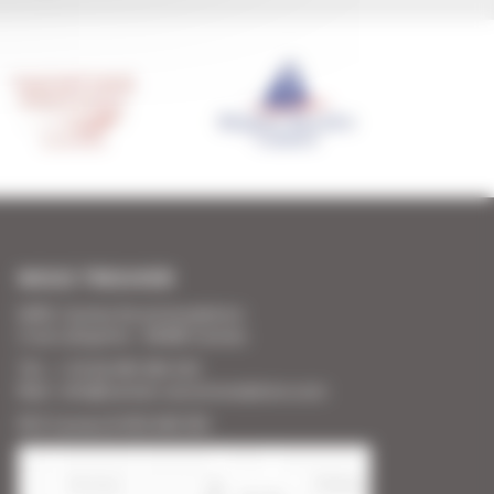
NOUS TROUVER
SARL Cannes Accommodation
2 rue Lafayette - 06400 Cannes
Tél. : + 33 (0) 493 383 333
Mail : info@cannes-accommodation.com
RCS Cannes B 453 640 393