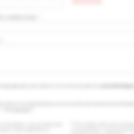
E COMMENTAIRE * :
 :
moignage que vous laissez ici ne concerne que les
caractéristique
si laisser une appréciation sur les services de Cannes Accommodat
: "Témoignages".
ce formulaire, vous acceptez que
En cochant cette case, j’accep
saisies soient exploitées et
vos newsletters. Je pourrai me dé