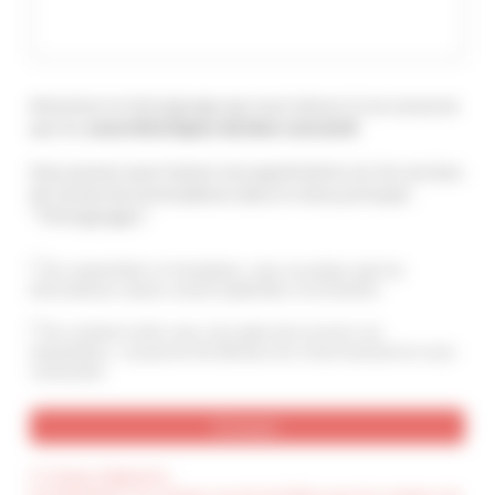
Attention le témoignage que vous laissez ici ne concerne
que les
caractéristiques du bien concerné
.
Vous pouvez aussi laisser une appréciation sur les services
de Cannes Accommodation dans le menu principal :
"Témoignages".
En soumettant ce formulaire, vous acceptez que les
informations saisies soient exploitées et archivées
En cochant cette case, j’accepte de recevoir vos
newsletters. Je pourrai me désinscrire à tout moment en vous
contactant.
(*) Champ obligatoire