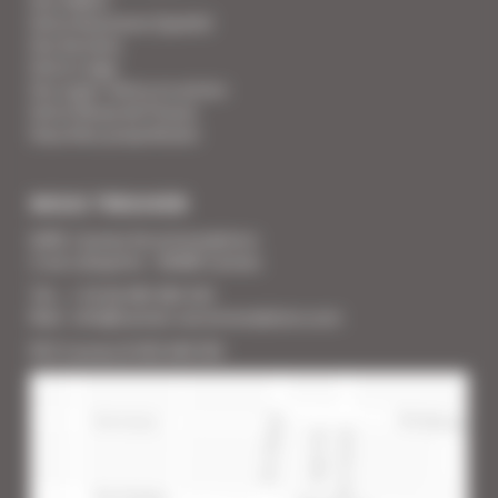
Votre Assurance Qualité
Vos Services
Votre Linge
Vos super-héros en action
Votre Revue de Presse
Vous êtes propriétaire
NOUS TROUVER
SARL Cannes Accommodation
2 rue Lafayette - 06400 Cannes
Tél. : + 33 (0) 493 383 333
Mail : info@cannes-accommodation.com
RCS Cannes B 453 640 393