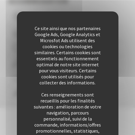
ACCOMMODATION
Vous logez à moins de
10
mns du Palais
Ce site ainsi que nos partenaires
Plus de 507 Logements à votre disposition
Google Ads, Google Analytics et
Microsfot Ads utilisent des
cookies ou technologies
29 années d'expertise
similaires. Certains cookies sont
essentiels au fonctionnement
Plus de 25421 locations à ce jour
optimal de notre site internet
pour vous visiteurs. Certains
cookies sont utilisés pour
Une approche personnalisée
garantie
collecter des informations.
Confort & liberté
Ces renseignements sont
recueillis pour les finalités
suivantes : amélioration de votre
navigation, parcours
personnalisé, suivi de la
commande, informations/offres
promotionnelles, statistiques,