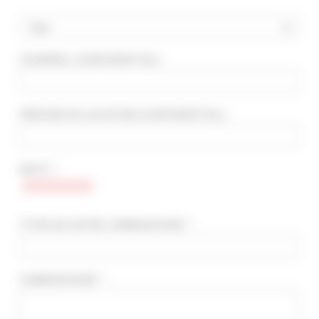
Pays
COURRIEL
(CONFIDENTIEL)
:
RECHERCHE AVANCÉE
DISTANCE MAXIMUM À PIED DU PALAIS
min(s)
PÉRIODE DE LOCATION
(CONFIDENTIEL)
:
TARIFS COMPRIS ENTRE
€
€
NOTE * :
2*
3*
4*
5*
TITRE DE VOTRE COMMENTAIRE * :
COMMENTAIRE * :