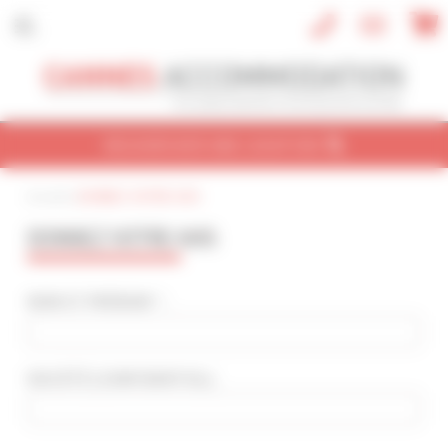
Panneau de gestion des cookies
RECHERCHER UNE LOCATION
Accueil
|
DONNEZ VOTRE AVIS
CONGRÈS
VACANCES
REF / NOM
DONNEZ VOTRE AVIS
NOM DU CONGRÈS
Cannes Yachting Festival 2026
NOM ET PRÉNOM * :
TYPE DE BIEN
Tout type
SOCIÉTÉ
(CONFIDENTIEL)
:
NBRE DE PERSONNE(S)
Indifférent