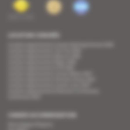
LOCATION CONGRÈS
Location appartement Cannes Yachting Festival 2026
Location appartement Tax Free 2026
Location appartement Mipcom 2026
Location appartement Mapic 2026
Location appartement ILTM 2026
Location appartement Cannes Mipim 2027
Location appartement Festival Cannes 2027
Location appartement Cannes Lions 2027
Location appartement Ethereum Community
Conference 2027
CANNES ACCOMMODATION
Votre Equipe d'Experts
Vos Vidéos