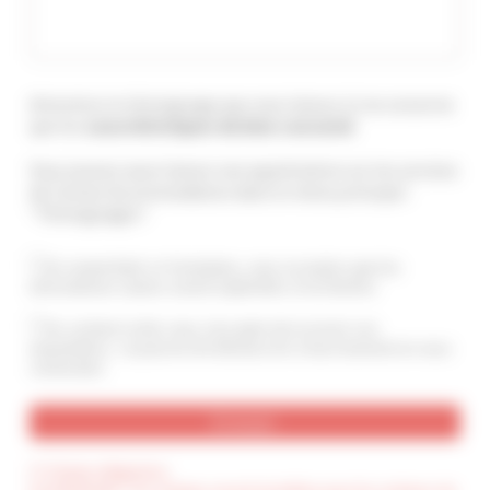
Attention le témoignage que vous laissez ici ne concerne
que les
caractéristiques du bien concerné
.
Vous pouvez aussi laisser une appréciation sur les services
de Cannes Accommodation dans le menu principal :
"Témoignages".
En soumettant ce formulaire, vous acceptez que les
informations saisies soient exploitées et archivées
En cochant cette case, j’accepte de recevoir vos
newsletters. Je pourrai me désinscrire à tout moment en vous
contactant.
(*) Champ obligatoire