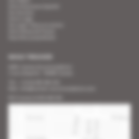
Votre Assurance Qualité
Vos Services
Votre Linge
Vos super-héros en action
Votre Revue de Presse
Vous êtes propriétaire
NOUS TROUVER
SARL Cannes Accommodation
2 rue Lafayette - 06400 Cannes
Tél. : + 33 (0) 493 383 333
Mail : info@cannes-accommodation.com
RCS Cannes B 453 640 393