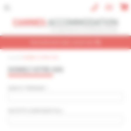
Panneau de gestion des cookies
RECHERCHER UNE LOCATION
Accueil
|
DONNEZ VOTRE AVIS
CONGRÈS
VACANCES
REF / NOM
DONNEZ VOTRE AVIS
NOM DU CONGRÈS
Cannes Yachting Festival 2026
NOM ET PRÉNOM * :
TYPE DE BIEN
Tout type
SOCIÉTÉ
(CONFIDENTIEL)
:
NBRE DE PERSONNE(S)
Indifférent