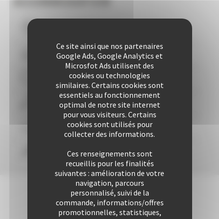
ACCOMMODATION
Vous logez à moins de
10
mns du Palais
Ce site ainsi que nos partenaires
Plus de 507 Logements à votre disposition
Google Ads, Google Analytics et
Microsfot Ads utilisent des
cookies ou technologies
29 années d'expertise
similaires. Certains cookies sont
essentiels au fonctionnement
Plus de 25424 locations à ce jour
optimal de notre site internet
pour vous visiteurs. Certains
cookies sont utilisés pour
Une approche personnalisée
garantie
collecter des informations.
Confort & liberté
Ces renseignements sont
recueillis pour les finalités
suivantes : amélioration de votre
navigation, parcours
personnalisé, suivi de la
commande, informations/offres
promotionnelles, statistiques,