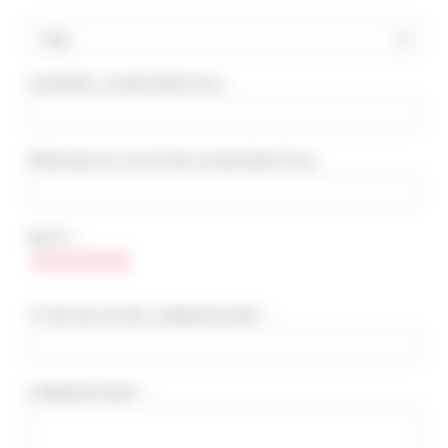
Pays
COURRIEL
(CONFIDENTIEL)
:
RECHERCHE AVANCÉE
DISTANCE MAXIMUM À PIED DU PALAIS
min(s)
PÉRIODE DE LOCATION
(CONFIDENTIEL)
:
TARIFS COMPRIS ENTRE
€
€
NOTE * :
2*
3*
4*
5*
TITRE DE VOTRE COMMENTAIRE * :
COMMENTAIRE * :