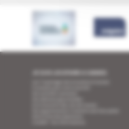
JE SUIS LOCATAIRE A CANNES
Les 7 avantages de la location à Cannes
5 conseils pour votre securité
Vos activités cannoises
Vos adresses gourmandes
A la rencontre des vins de Cannes
Vos appartements Croisette luxe face palais
Votre Foire Aux Questions
Covid19 - Vos informations