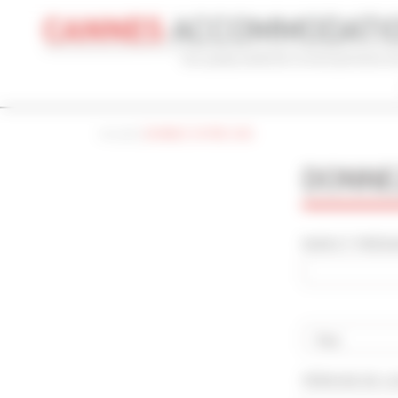
Panneau de gestion des cookies
Accueil
|
DONNEZ VOTRE AVIS
CONGRÈS
VACANCES
REF 
DONNEZ
NOM DU CONGRÈS
TYPE
Cannes Yachting Festival 2026
To
NOM ET PRÉNOM
RECHERCHE AVANCÉE
DISTANCE MAXIMUM À PIED DU PALAIS
TARIFS COM
min(s)
Pays
PÉRIODE DE L