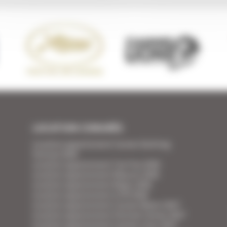
LOCATION CONGRÈS
Location appartement Cannes Yachting
Festival 2026
Location appartement Tax Free 2026
Location appartement Mipcom 2026
Location appartement Mapic 2026
Location appartement ILTM 2026
Location appartement Cannes Mipim 2027
Location appartement Festival Cannes 2027
Location appartement Cannes Lions 2027