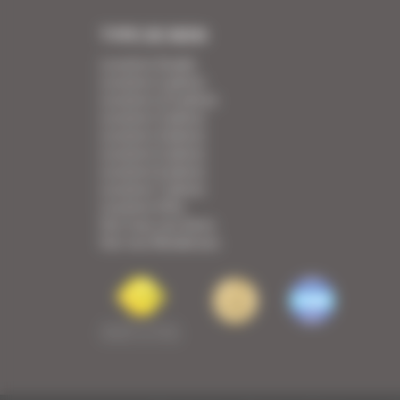
TYPE DE BIEN
Location Studio
Location 2 pièces
Location 2/3 pièces
Location 3 pièces
Location 4 pièces
Location 5 pièces
Location 6 pièces
Location 7 pièces
Location Villa
Voir tous nos biens
Voir nos Résidences