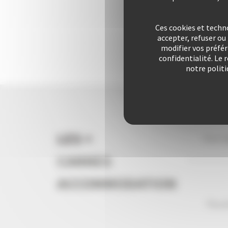
Ces cookies et techn
accepter, refuser o
modifier vos préfé
confidentialité. Le 
notre politi
LES +
Vous l
CANNES
ACCOMMODATION
Plus d