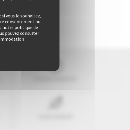
si vous le souhaitez,
otre consentement ou
 notre politique de
vous pouvez consulter
ccommodation
e
29 années d'expertise
Confort & liberté