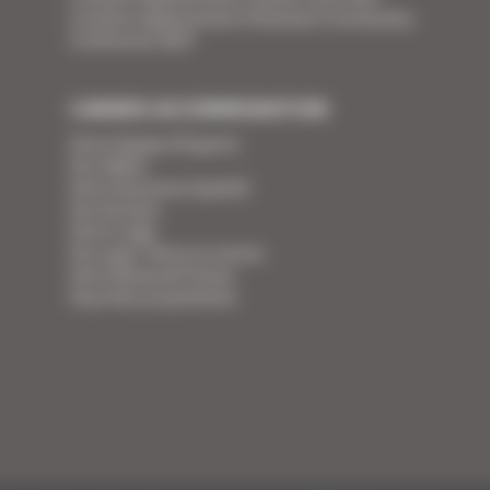
Location appartement Ethereum Community
Conference 2027
CANNES ACCOMMODATION
Votre Equipe d'Experts
Vos Vidéos
Votre Assurance Qualité
Vos Services
Votre Linge
Vos super-héros en action
Votre Revue de Presse
Vous êtes propriétaire