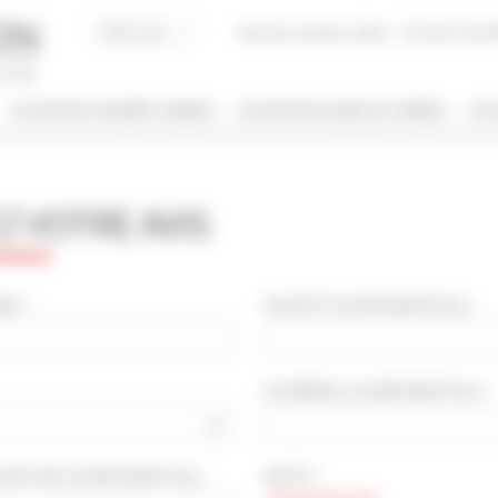
Acheter, Vendre, Gérer
JE SUIS LOCAT
LOCATION CONGRÈS CANNES
LOCATION VACANCES CANNES
JE 
/ NOM
 VOTRE AVIS
 DE BIEN
NBRE DE PERSONNE(S)
ut type
Indifférent
 * :
SOCIÉTÉ
(CONFIDENTIEL)
:
PRIS ENTRE
COURRIEL
(CONFIDENTIEL)
:
€
€
2*
3*
4*
5*
OCATION
(CONFIDENTIEL)
:
NOTE * :