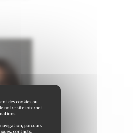
sent des cookies ou
e notre site internet
rmations.
 navigation, parcours
iques, contacts,