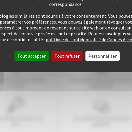
correspondance.
ologies similaires sont soumis à votre consentement. Vous pouvez 
u paramétrer vos préférences. Vous pouvez également révoquer v
rences à tout moment en revenant sur ce site web ou en consultant
respect de votre vie privée est notre priorité. Pour en savoir plus 
que de confidentialité :
politique de confidentialité de Cannes A
Tout accepter
Tout refuser
Personnaliser
ogez à moins de
10
mns
Plus de 507 Logements à votr
du Palais
disposition
e 25424 locations à ce
Une approche personnalisée
jour
garantie