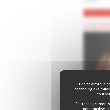
archivées
(*) Champ obligat
(Confidentiel) : C
Ce site ainsi que 
technologies similai
pour vou
Ces renseignements s
personnalisé, s