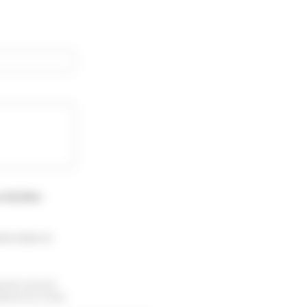
s du bien
ion dans le
te de recevoir
sinscrire à tout