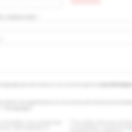
E COMMENTAIRE * :
 :
moignage que vous laissez ici ne concerne que les
caractéristique
si laisser une appréciation sur les services de Cannes Accommodat
: "Témoignages".
ce formulaire, vous acceptez que
En cochant cette case, j’accep
saisies soient exploitées et
vos newsletters. Je pourrai me dé