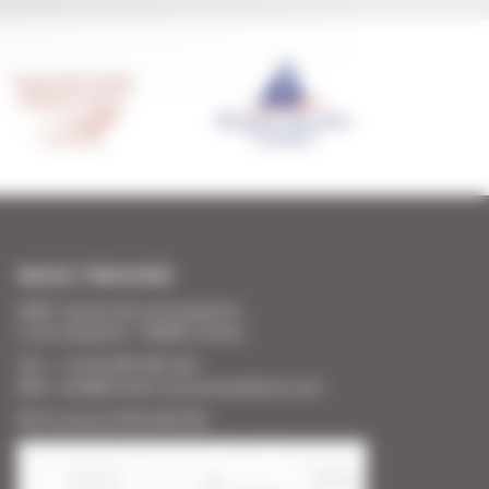
NOUS TROUVER
SARL Cannes Accommodation
2 rue Lafayette - 06400 Cannes
Tél. : + 33 (0) 493 383 333
Mail : info@cannes-accommodation.com
RCS Cannes B 453 640 393