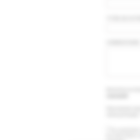
TITRE DE VOTR
COMMENTAIRE *
Attention le té
concerné
.
Vous pouvez aus
menu principal 
En soumettant 
les informations 