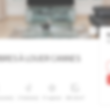
B
Ré
BRES À LOUER CANNES
rsonne(s)
2 Toilette(s)
4*-superior
100-110 m²