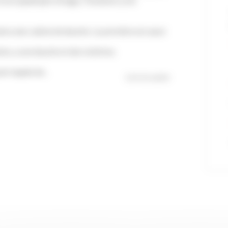
 son quadruple vitrage, l’isolation y est
ins avec cabine de douche. La première est aussi
te, a une douche et des toilettes.
te laquée de...
Lire la suite