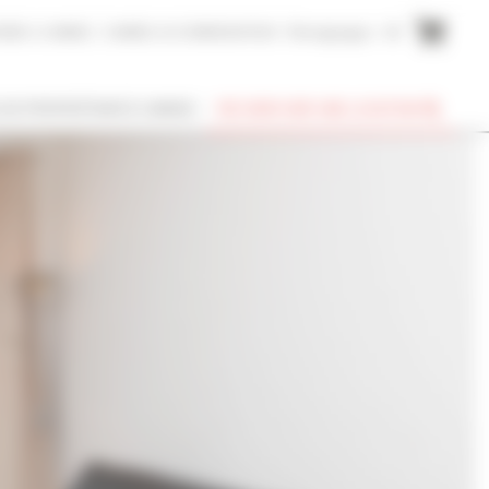
AIRE A CANNES
CANNES ACCOMMODATION
Témoignages
EN
SUIS PROPRIÉTAIRE À CANNES
RECHERCHER UNE LOCATION