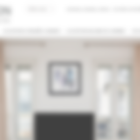
Acheter, Vendre, Gérer
JE SUIS LOCAT
LOCATION CONGRÈS CANNES
LOCATION VACANCES CANNES
JE 
/ NOM
 DE BIEN
NBRE DE PERSONNE(S)
ut type
Indifférent
PRIS ENTRE
€
€
2*
3*
4*
5*