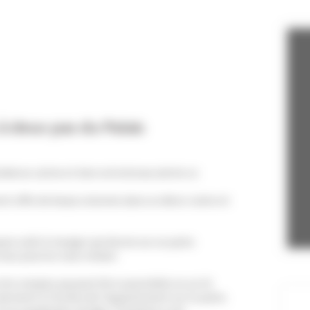
Chambre 3
2 Lit(s)
simple(s)
à deux pas du Palais
ésidence calme et bien entretenue abrite ce
ent offre de beaux volumes dans un décor sobre et
space salle à manger qui donne sur un patio
 vous pourrez vous relaxer.
lits simples pouvant être assemblés en un lit
donnent à l’arrière de l’appartement sur le patio.