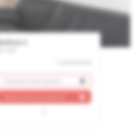
uttura 1
f : 0233
2 mn(s)
du Palais
Demander un devis
(gratuit)
Ajouter ce bien à ma sélection