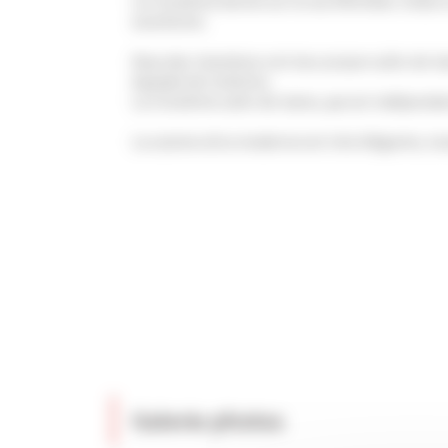
La troisième donne sur la rue d’Antibes. Grâce à
excellente.
Deux des chambres ont leur propre salle-de-ba
équipée de toilettes.
La troisième salle-de-bains, qui est indépendan
La cuisine ultra moderne est très élégante, tou
Galerie photos