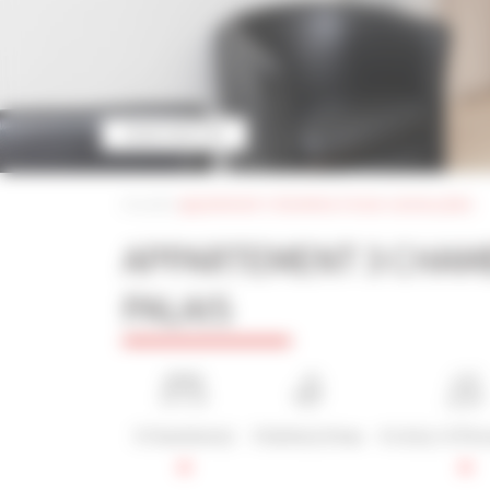
VOIR PHOTOS
Accueil
|
appartement 3 chambres à louer cannes palais
APPARTEMENT 3 CHAM
PALAIS
3 Chambre(s)
3 Salle(s) d'eau
6 Lit(s) / 6 Pe