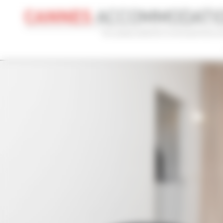
Panneau de gestion des cookies
CONGRÈS
VACANCES
REF 
NOM DU CONGRÈS
TYPE
Cannes Yachting Festival 2026
To
RECHERCHE AVANCÉE
DISTANCE MAXIMUM À PIED DU PALAIS
TARIFS COM
min(s)