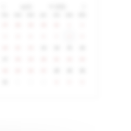
lun
mar
mer
jeu
ven
sam
dim
27
28
29
30
31
1
2
3
4
5
6
7
8
9
10
11
12
13
14
15
16
17
18
19
20
21
22
23
24
25
26
27
28
29
30
31
1
2
3
4
5
6