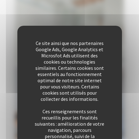
Ce site ainsi que nos partenaires
Google Ads, Google Analytics et
Microsfot Ads utilisent des
cookies ou technologies
similaires. Certains cookies sont
essentiels au fonctionnement
optimal de notre site internet
pour vous visiteurs. Certains
cookies sont utilisés pour
collecter des informations.
Ces renseignements sont
recueillis pour les finalités
suivantes : amélioration de votre
navigation, parcours
personnalisé, suivi de la