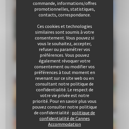
commande, informations/offres
promotionnelles, statistiques,
contacts, correspondance.
Ces cookies et technologies
similaires sont soumis à votre
consentement. Vous pouvez si
vous le souhaitez, accepter,
refuser ou paramétrer vos
préférences. Vous pouvez
Chambre 1
Salon 1
également révoquer votre
2 Lit(s) simple(s)
1 Canapé(s)
consentement ou modifier vos
double(s)
préférences à tout moment en
revenant sur ce site web ou en
consultant notre politique de
confidentialité. Le respect de
votre vie privée est notre
priorité. Pour en savoir plus vous
pouvez consulter notre politique
de confidentialité :
politique de
confidentialité de Cannes
Accommodation