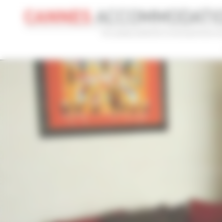
Panneau de gestion des cookies
CONGRÈS
VACANCES
REF 
NOM DU CONGRÈS
TYPE
Cannes Yachting Festival 2026
To
RECHERCHE AVANCÉE
DISTANCE MAXIMUM À PIED DU PALAIS
TARIFS COM
min(s)