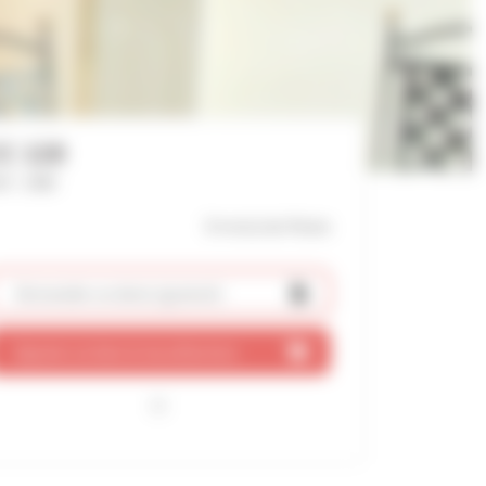
C 128
f : 1480
8 mn(s)
du Palais
Demander un devis
(gratuit)
Ajouter ce bien à ma sélection