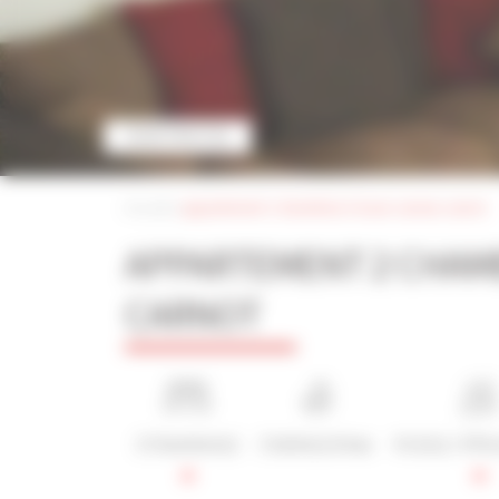
VOIR PHOTOS
Accueil
|
appartement 2 chambres à louer cannes carnot
APPARTEMENT 2 CHAM
CARNOT
2 Chambre(s)
1 Salle(s) d'eau
4 Lit(s) / 4 P