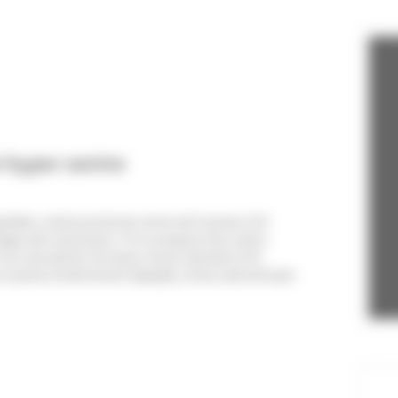
Salon 1
1 Canapé(s)
double(s)
 hyper centre
éable, situé proche du centre de Cannes à 15
tage avec ascenseur. Il se compose d'un salon
 sur une petite terrasse, d'une chambre à lit
e cuisine entièrement équipée, d'une salle de bain