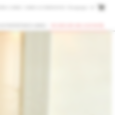
AIRE A CANNES
CANNES ACCOMMODATION
Témoignages
EN
SUIS PROPRIÉTAIRE À CANNES
RECHERCHER UNE LOCATION