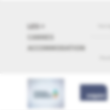
LES +
Vous l
CANNES
ACCOMMODATION
Plus d