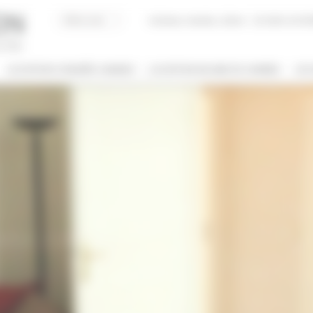
Acheter, Vendre, Gérer
JE SUIS LOCAT
LOCATION CONGRÈS CANNES
LOCATION VACANCES CANNES
JE 
/ NOM
 DE BIEN
NBRE DE PERSONNE(S)
ut type
Indifférent
PRIS ENTRE
€
€
2*
3*
4*
5*