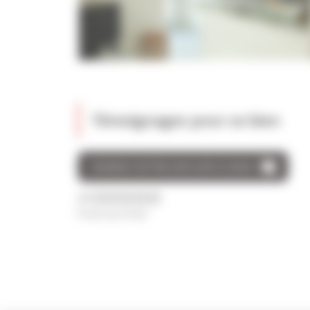
Témoignages pour ce bien
DONNEZ VOTRE AVIS SUR CE BIEN
/5
0 avis au total