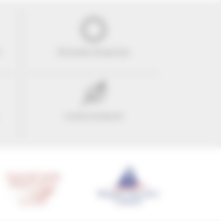
e
29 années d'expertise
Confort & liberté