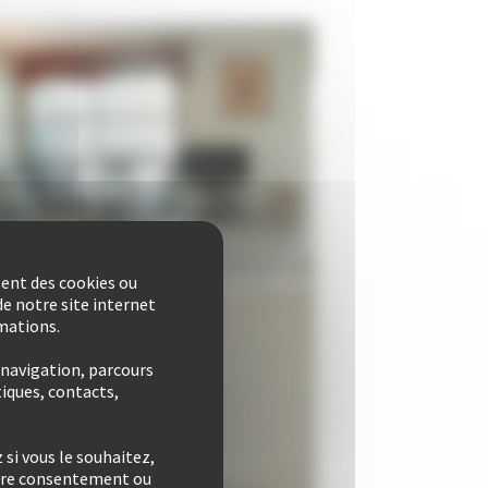
sent des cookies ou
e notre site internet
rmations.
 navigation, parcours
iques, contacts,
si vous le souhaitez,
otre consentement ou