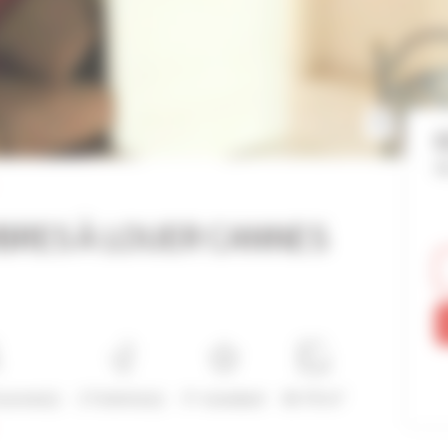
C
Ré
BRES À LOUER CANNES
ersonne(s)
2 Toilette(s)
3*-standard
60-70 m²