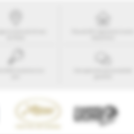
ogez à moins de
10
mns
Plus de 507 Logements à votr
du Palais
disposition
e 25421 locations à ce
Une approche personnalisée
jour
garantie