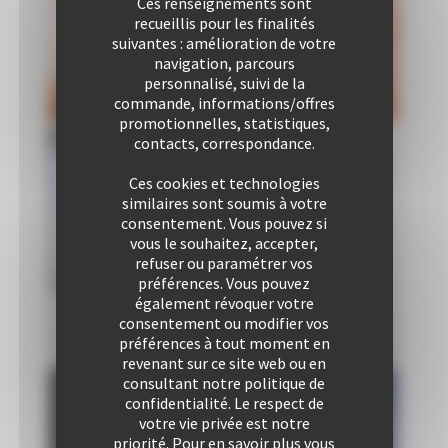
Ces renseignements sont
recueillis pour les finalités
suivantes : amélioration de votre
navigation, parcours
personnalisé, suivi de la
commande, informations/offres
promotionnelles, statistiques,
contacts, correspondance.
Ces cookies et technologies
similaires sont soumis à votre
consentement. Vous pouvez si
vous le souhaitez, accepter,
refuser ou paramétrer vos
préférences. Vous pouvez
Chambre 1
Chambre 2
également révoquer votre
1 Lit 180 King
1 Lit 160 Queen
consentement ou modifier vos
préférences à tout moment en
revenant sur ce site web ou en
consultant notre politique de
confidentialité. Le respect de
Chambre 3
Salon 1
votre vie privée est notre
1 Lit(s) double(s)
1 Canapé(s)
priorité. Pour en savoir plus vous