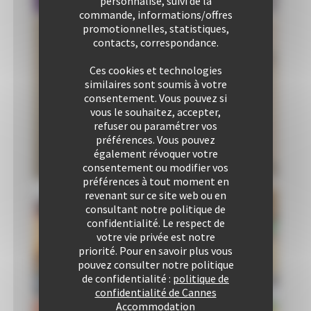
personnalisé, suivi de la
commande, informations/offres
promotionnelles, statistiques,
contacts, correspondance.
Ces cookies et technologies
similaires sont soumis à votre
consentement. Vous pouvez si
vous le souhaitez, accepter,
refuser ou paramétrer vos
préférences. Vous pouvez
Salon
également révoquer votre
1
consentement ou modifier vos
1
préférences à tout moment en
Lit(s)
revenant sur ce site web ou en
double(s)
consultant notre politique de
confidentialité. Le respect de
votre vie privée est notre
priorité. Pour en savoir plus vous
pouvez consulter notre politique
de confidentialité :
politique de
confidentialité de Cannes
Accommodation