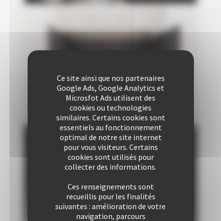
Ce site ainsi que nos partenaires
Google Ads, Google Analytics et
Microsfot Ads utilisent des
cookies ou technologies
similaires. Certains cookies sont
essentiels au fonctionnement
optimal de notre site internet
pour vous visiteurs. Certains
cookies sont utilisés pour
collecter des informations.
Ces renseignements sont
recueillis pour les finalités
suivantes : amélioration de votre
navigation, parcours