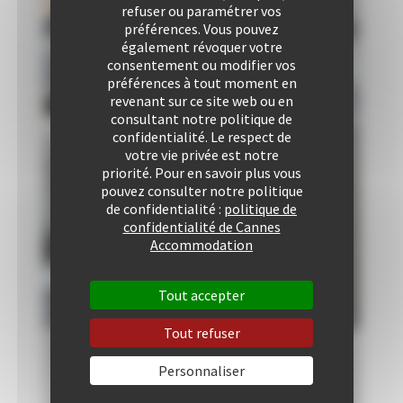
refuser ou paramétrer vos
préférences. Vous pouvez
Chambre 1
Chambre 2
également révoquer votre
1 Lit(s) double(s)
2 Lit(s) simple(s)
consentement ou modifier vos
préférences à tout moment en
revenant sur ce site web ou en
consultant notre politique de
confidentialité. Le respect de
Salon 1
votre vie privée est notre
1 Lit(s) simple(s)
priorité. Pour en savoir plus vous
pouvez consulter notre politique
de confidentialité :
politique de
confidentialité de Cannes
Accommodation
Tout accepter
Tout refuser
Personnaliser