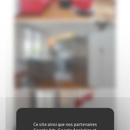
Ce site ainsi que nos partenaires
Google Ads, Google Analytics et