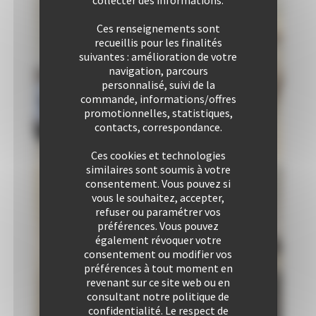
collecter des informations.
Ces renseignements sont
recueillis pour les finalités
suivantes : amélioration de votre
navigation, parcours
personnalisé, suivi de la
commande, informations/offres
promotionnelles, statistiques,
contacts, correspondance.
Ces cookies et technologies
similaires sont soumis à votre
consentement. Vous pouvez si
vous le souhaitez, accepter,
refuser ou paramétrer vos
préférences. Vous pouvez
Chambre 1
Chambre 2
également révoquer votre
2 Lit(s)
2 Lit(s)
consentement ou modifier vos
simple(s)
simple(s)
préférences à tout moment en
revenant sur ce site web ou en
consultant notre politique de
confidentialité. Le respect de