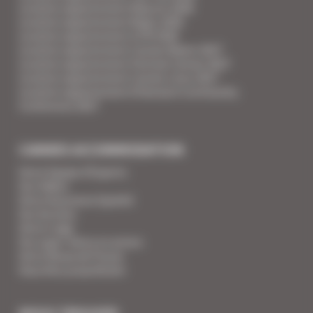
Location appartement Mipcom 2026
Location appartement Mapic 2026
Location appartement ILTM 2026
Location appartement Cannes Mipim 2027
Location appartement Festival Cannes 2027
Location appartement Cannes Lions 2027
Location appartement Ethereum Community
Conference 2027
CANNES ACCOMMODATION
Votre Equipe d'Experts
Vos Vidéos
Votre Assurance Qualité
Vos Services
Votre Linge
Vos super-héros en action
Votre Revue de Presse
Vous êtes propriétaire