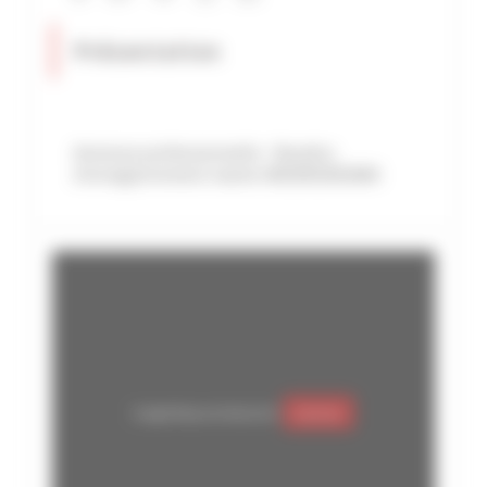
Présentation
Annonce professionnelle - Numéro
d'enregistrement mairie: 06029018424AK
Google Maps est désactivé.
Autoriser