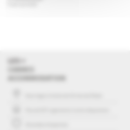
0 avis au total
LES +
CANNES
ACCOMMODATION
Vous logez à moins de
10
mns du Palais
Plus de 507 Logements à votre disposition
29 années d'expertise