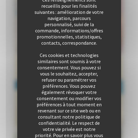
recueillis pour les finalités
suivantes : amélioration de votre
navigation, parcours
personnalisé, suivi de la
commande, informations/offres
promotionnelles, statistiques,
contacts, correspondance.
Ces cookies et technologies
similaires sont soumis à votre
consentement. Vous pouvez si
vous le souhaitez, accepter,
refuser ou paramétrer vos
préférences. Vous pouvez
Chambre 1
Chambre 2
également révoquer votre
2 Lit(s) simple(s)
2 Lit(s) simple(s)
consentement ou modifier vos
préférences à tout moment en
revenant sur ce site web ou en
consultant notre politique de
confidentialité. Le respect de
Salon 1
votre vie privée est notre
1 Canapé(s)
priorité. Pour en savoir plus vous
double(s)