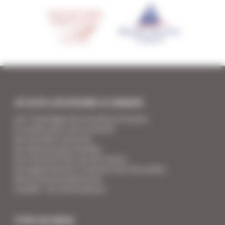
JE SUIS LOCATAIRE A CANNES
Les 7 avantages de la location à Cannes
5 conseils pour votre securité
Vos activités cannoises
Vos adresses gourmandes
A la rencontre des vins de Cannes
Vos appartements Croisette luxe face palais
Votre Foire Aux Questions
Covid19 - Vos informations
TYPE DE BIEN