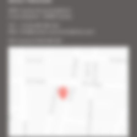
NOUS TROUVER
SARL Cannes Accommodation
2 rue Lafayette - 06400 Cannes
Tél. : + 33 (0) 493 383 333
Mail : info@cannes-accommodation.com
RCS Cannes B 453 640 393