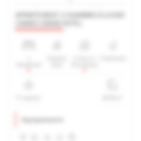
APPARTEMENT 2 CHAMBRES À LOUER
CANNES GRAND HOTEL
RECHERCHE AVANCÉE
DISTANCE MAXIMUM À PIED DU PALAIS
min(s)
TARIFS COMPRIS ENTRE
2
2 Salle(s)
5 Lit(s) / 5
3 Toilette(s)
€
€
Chambre(s)
d'eau
Personne(s)
2*
3*
4*
5*
4*-superior
80-90 m²
Equipements