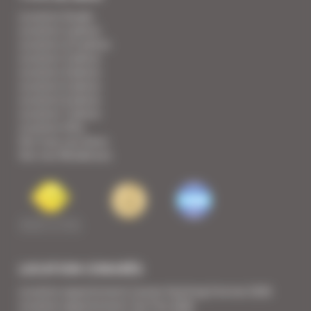
Location Studio
Location 2 pièces
Location 2/3 pièces
Location 3 pièces
Location 4 pièces
Location 5 pièces
Location 6 pièces
Location 7 pièces
Location Villa
Voir tous nos biens
Voir nos Résidences
LOCATION CONGRÈS
Location appartement Cannes Yachting Festival 2026
Location appartement Tax Free 2026