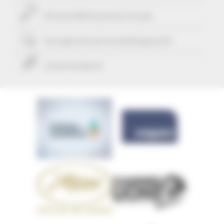
Plus de 25424 locations à ce jour
Une approche personnalisée
garantie
Confort & liberté