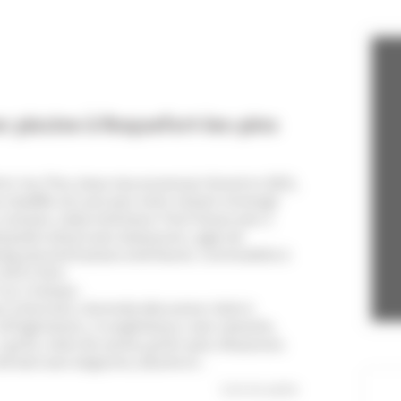
Chambre 3
Chambre 4
2 Lit(s)
1 Lit 180 King
simple(s)
ec piscine à Roquefort-les-pins
rt-les-Pins, beau mas provençal rénové en 2021,
ne chauffée (en sus) avec volet roulant immergé
transats, table extérieure. Pool House avec 2
nd jardin arboré avec balançoire, cages de
king sécurisé 8 places extérieures. Commodités à
Golf à 1km.
ur 2 niveaux :
on (internet), cheminée décorative. Salle à
éfrigérateurs, 2 congélateurs, lave-vaisselle,
 grill), robot de cuisine, grille-pain, Nespresso.
de bain avec baignoire, douche et...
Lire la suite