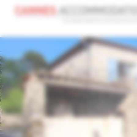
Panneau de gestion des cookies
CONGRÈS
VACANCES
REF 
NOM DU CONGRÈS
TYPE
Cannes Yachting Festival 2026
To
RECHERCHE AVANCÉE
DISTANCE MAXIMUM À PIED DU PALAIS
TARIFS COM
min(s)