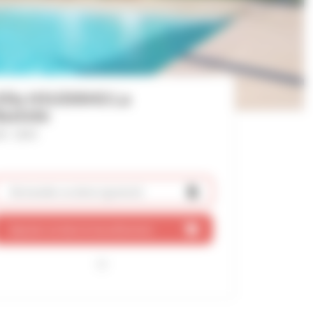
illa HSUD0043 La
astide
f : 2594
Demander un devis
(gratuit)
Ajouter ce bien à ma sélection