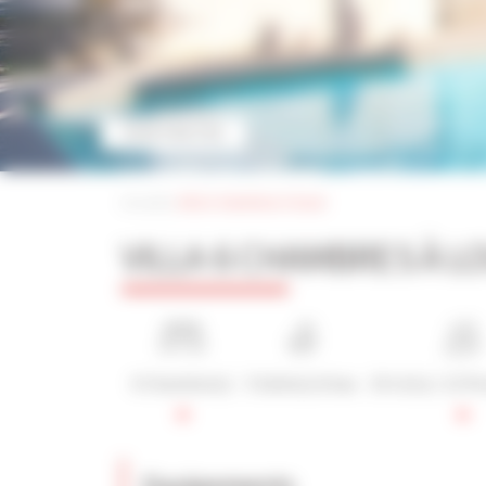
VOIR PHOTOS
Accueil
|
villa 6 chambres à louer
VILLA 6 CHAMBRES À L
6 Chambre(s)
5 Salle(s) d'eau
10 Lit(s) / 12 P
Equipements