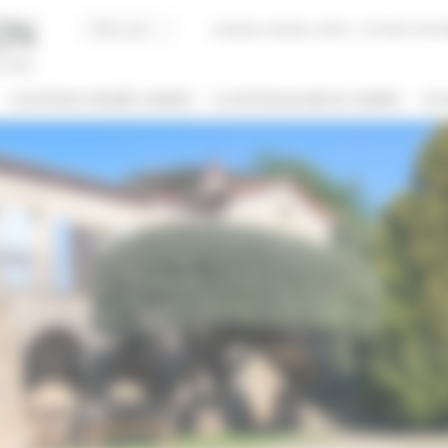
Acheter, Vendre, Gérer
JE SUIS LOCAT
LOCATION CONGRÈS CANNES
LOCATION VACANCES CANNES
JE 
/ NOM
 DE BIEN
NBRE DE PERSONNE(S)
ut type
Indifférent
PRIS ENTRE
€
€
2*
3*
4*
5*