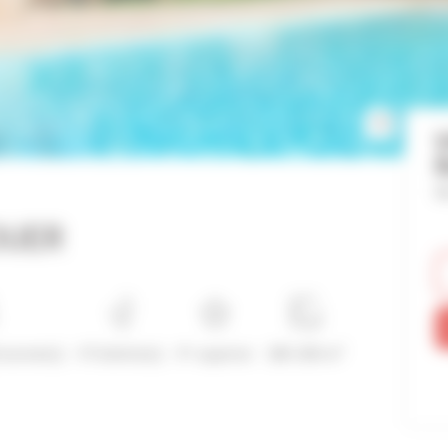
V
B
Ré
OUER
ersonne(s)
4 Toilette(s)
4*-superior
180-200 m²