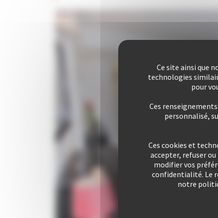
Ce site ainsi que 
technologies similai
pour vou
Ces renseignements s
personnalisé, s
Ces cookies et techn
accepter, refuser o
modifier vos préfé
confidentialité. Le 
notre politi