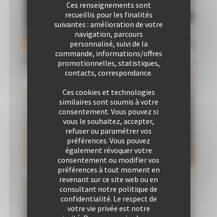
Ces renseignements sont
recueillis pour les finalités
suivantes : amélioration de votre
navigation, parcours
personnalisé, suivi de la
commande, informations/offres
promotionnelles, statistiques,
contacts, correspondance.
Ces cookies et technologies
similaires sont soumis à votre
consentement. Vous pouvez si
vous le souhaitez, accepter,
refuser ou paramétrer vos
préférences. Vous pouvez
Chambre 1
Chambre 2
également révoquer votre
1 Lit 160
1 Lit(s)
consentement ou modifier vos
Queen
double(s)
préférences à tout moment en
revenant sur ce site web ou en
consultant notre politique de
confidentialité. Le respect de
votre vie privée est notre