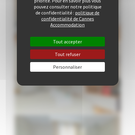
priorité. Pour en savoir plus vous
pouvez consulter notre politique
de confidentialité :
politique de
confidentialité de Cannes
Accommodation
Tout accepter
Tout refuser
Personnaliser