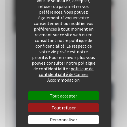
vous le souhaitez, accepter,
refuser ou paramétrer vos
préférences. Vous pouvez
Chambre 1
Chambre 2
également révoquer votre
1 Lit 160
2 Lit(s)
consentement ou modifier vos
Queen
simple(s)
préférences à tout moment en
revenant sur ce site web ou en
consultant notre politique de
confidentialité. Le respect de
votre vie privée est notre
priorité. Pour en savoir plus vous
pouvez consulter notre politique
de confidentialité :
politique de
confidentialité de Cannes
Accommodation
Tout accepter
Tout refuser
Personnaliser