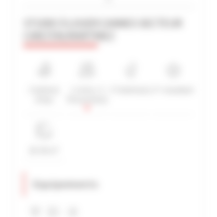
STUDIO À LOUER CANNES SECTEUR
CARLTON/MARTINEZ
RECHERCHE AVANCÉE
DISTANCE MAXIMUM À PIED DU PALAIS
min(s)
TARIFS COMPRIS ENTRE
1 Salle(s)
1 Lit(s) / 2
1 Toilette(s)
3*-standard
€
€
d'eau
Personne(s)
2*
3*
4*
5*
20-30 m²
Equipements