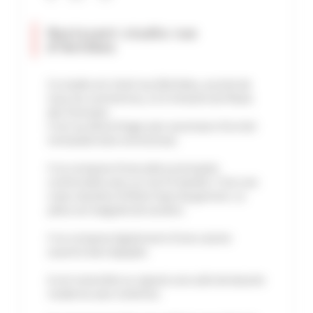
Ravissant studio rue
d'Antibes
Ce studio est situé rue d'Antibes, proche de
tous les commerces, à 13 minutes du Palais
des Festivals.
Il est au 2ème étage avec ascenseur d’un bel
immeuble bien entretenue.
Il se compose d'une pièce principale
confortable avec un vrai lit double. C’est une
vraie chambre d’hôtel haut de gamme. La
pièce est baignée de lumière.
Il se compose également d'une cuisine
ouverte bien équipée.
A cet ensemble se rajoute une salle de douche
moderne avec toilettes.