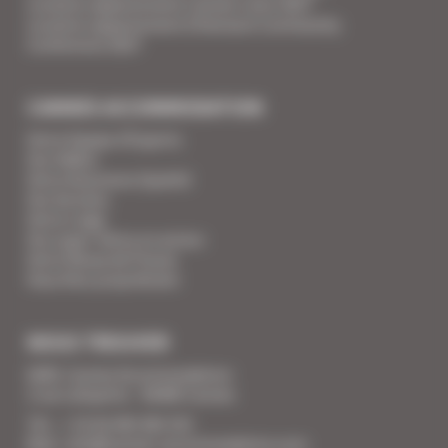
Location appartement Cannes Lions 2027
Location appartement Ethereum Community
Conference 2027
CANNES ACCOMMODATION
Votre Equipe d'Experts
Vos Vidéos
Votre Assurance Qualité
Vos Services
Votre Linge
Vos super-héros en action
Votre Revue de Presse
Vous êtes propriétaire
NOUS TROUVER
SARL Cannes Accommodation
2 rue Lafayette - 06400 Cannes
Tél. : + 33 (0) 493 383 333
Mail : info@cannes-accommodation.com