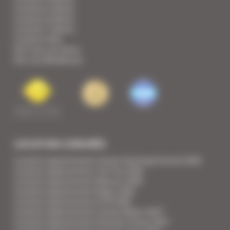
Location 5 pièces
Location 6 pièces
Location 7 pièces
Location Villa
Voir tous nos biens
Voir nos Résidences
LOCATION CONGRÈS
Location appartement Cannes Yachting Festival 2026
Location appartement Tax Free 2026
Location appartement Mipcom 2026
Location appartement Mapic 2026
Location appartement ILTM 2026
Location appartement Cannes Mipim 2027
Location appartement Festival Cannes 2027