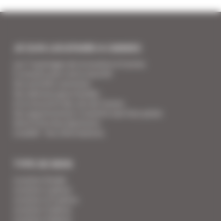
JE SUIS LOCATAIRE A CANNES
Les 7 avantages de la location à Cannes
5 conseils pour votre securité
Vos activités cannoises
Vos adresses gourmandes
A la rencontre des vins de Cannes
Vos appartements Croisette luxe face palais
Votre Foire Aux Questions
Covid19 - Vos informations
TYPE DE BIEN
Location Studio
Location 2 pièces
Location 2/3 pièces
Location 3 pièces
Location 4 pièces