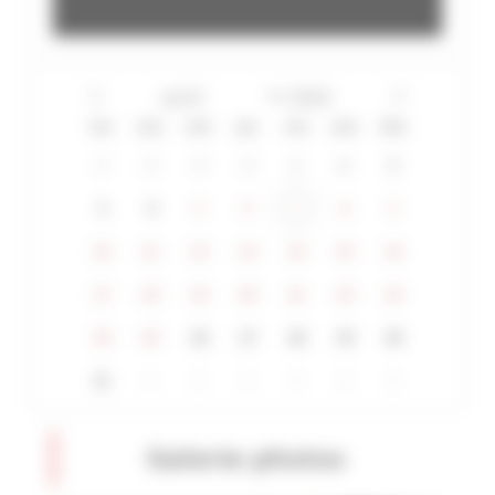
lun
mar
mer
jeu
ven
sam
dim
27
28
29
30
31
1
2
3
4
5
6
7
8
9
10
11
12
13
14
15
16
17
18
19
20
21
22
23
24
25
26
27
28
29
30
31
1
2
3
4
5
6
Galerie photos