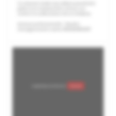
Ce ravissant studio vous séduira assurément
grâce à son emplacement central, son
confort et sa décoration chic et tendance.
Annonce professionnelle - Numéro
d'enregistrement mairie: 06029028025DP
Google Maps est désactivé.
Autoriser