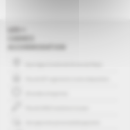
LES +
CANNES
ACCOMMODATION
Vous logez à moins de
10
mns du Palais
Plus de 507 Logements à votre disposition
29 années d'expertise
Plus de 25421 locations à ce jour
Une approche personnalisée
garantie