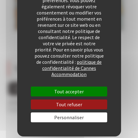
préférences. Vous pouvez
Salon
également révoquer votre
1
consentement ou modifier vos
1
préférences à tout moment en
Lit
revenant sur ce site web ou en
160
consultant notre politique de
Queen
confidentialité. Le respect de
votre vie privée est notre
priorité. Pour en savoir plus vous
pouvez consulter notre politique
de confidentialité :
politique de
Témoignages pour ce bien
confidentialité de Cannes
Accommodation
DONNEZ VOTRE AVIS SUR CE BIEN
Tout accepter
/5
Tout refuser
0 avis au total
Personnaliser