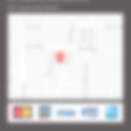
RCS Cannes B 453 640 393