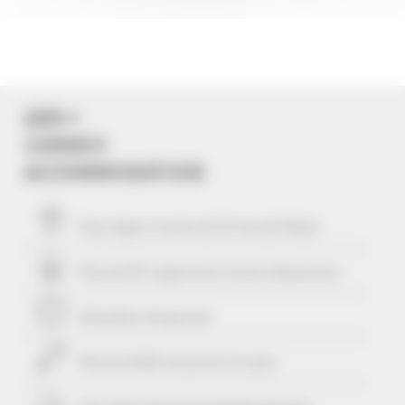
LES +
CANNES
ACCOMMODATION
Vous logez à moins de
10
mns du Palais
Plus de 507 Logements à votre disposition
29 années d'expertise
Plus de 25425 locations à ce jour