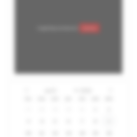
Google Maps est désactivé.
Autoriser
lun
mar
mer
jeu
ven
sam
dim
27
28
29
30
31
1
2
3
4
5
6
7
8
9
10
11
12
13
14
15
16