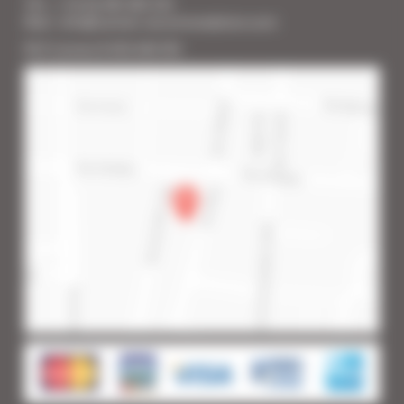
Tél. : + 33 (0) 493 383 333
Mail : info@cannes-accommodation.com
RCS Cannes B 453 640 393