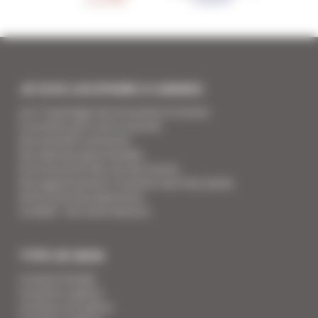
JE SUIS LOCATAIRE A CANNES
Les 7 avantages de la location à Cannes
5 conseils pour votre securité
Vos activités cannoises
Vos adresses gourmandes
A la rencontre des vins de Cannes
Vos appartements Croisette luxe face palais
Votre Foire Aux Questions
Covid19 - Vos informations
TYPE DE BIEN
Location Studio
Location 2 pièces
Location 2/3 pièces