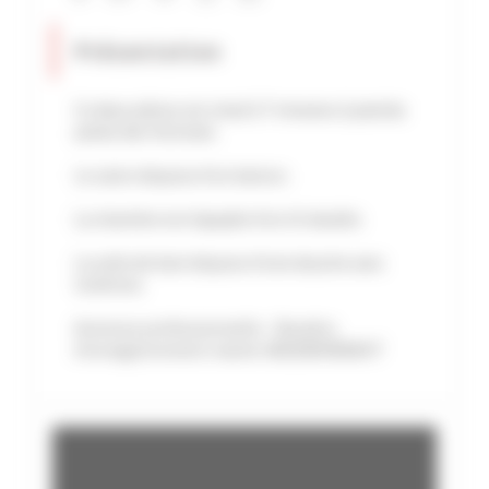
Présentation
Ce deux pièces est situé à 7 minutes à pied du
palais des festivals.
Le salon dispose d'un balcon.
La chambre est équipée d'un lit double.
La salle de bain dispose d'une douche avec
toilettes.
Annonce professionnelle - Numéro
d'enregistrement mairie: 06029004506HT