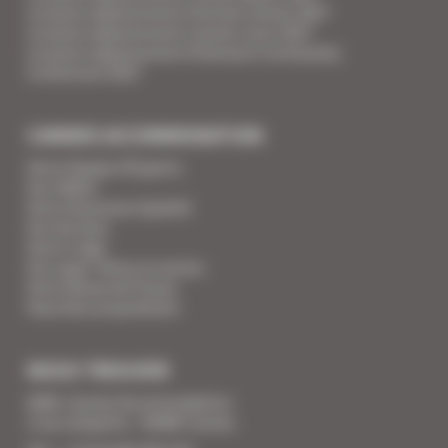
Location appartement Festival Cannes 2027
Location appartement Cannes Lions 2027
Location appartement Ethereum Community
Conference 2027
CANNES ACCOMMODATION
Votre Equipe d'Experts
Vos Vidéos
Votre Assurance Qualité
Vos Services
Votre Linge
Vos super-héros en action
Votre Revue de Presse
Vous êtes propriétaire
NOUS TROUVER
SARL Cannes Accommodation
2 rue Lafayette - 06400 Cannes