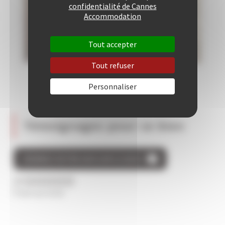
confidentialité de Cannes
Accommodation
Tout accepter
Tout refuser
Personnaliser
Témoignages pour ce bien
DONNEZ VOTRE AVIS SUR CE BIEN
/5
0 avis au total