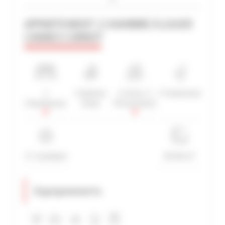
APPARTEMENT 1 CHAMBRE À LOUER
CANNES CARNOT
RECHERCHE AVANCÉE
DISTANCE MAXIMUM À PIED DU PALAIS
min(s)
TARIFS COMPRIS ENTRE
1
1 Salle(s)
1 Lit(s) / 1
1 Toilette(s)
€
€
Chambre(s)
d'eau
Personne(s)
2*
3*
4*
5*
3*-standard
50-60 m²
Equipements