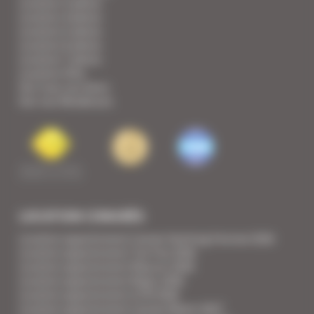
Location 3 pièces
Location 4 pièces
Location 5 pièces
Location 6 pièces
Location 7 pièces
Location Villa
Voir tous nos biens
Voir nos Résidences
LOCATION CONGRÈS
Location appartement Cannes Yachting Festival 2026
Location appartement Tax Free 2026
Location appartement Mipcom 2026
Location appartement Mapic 2026
Location appartement ILTM 2026
Location appartement Cannes Mipim 2027