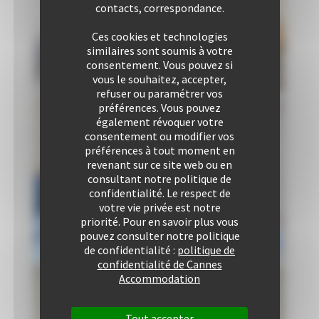
contacts, correspondance.
Ces cookies et technologies
similaires sont soumis à votre
consentement. Vous pouvez si
vous le souhaitez, accepter,
refuser ou paramétrer vos
préférences. Vous pouvez
Chambre 1
Salon 1
également révoquer votre
1 Lit 160
2 Lit(s)
consentement ou modifier vos
Queen
simple(s)
préférences à tout moment en
revenant sur ce site web ou en
consultant notre politique de
confidentialité. Le respect de
votre vie privée est notre
priorité. Pour en savoir plus vous
pouvez consulter notre politique
de confidentialité :
politique de
confidentialité de Cannes
Accommodation
Tout accepter