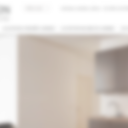
Acheter, Vendre, Gérer
JE SUIS LOCAT
LOCATION CONGRÈS CANNES
LOCATION VACANCES CANNES
JE 
/ NOM
 DE BIEN
NBRE DE PERSONNE(S)
ut type
Indifférent
PRIS ENTRE
€
€
2*
3*
4*
5*