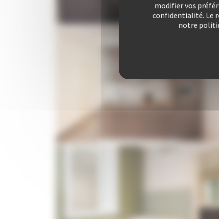
modifier vos préfé
confidentialité. Le 
notre politi