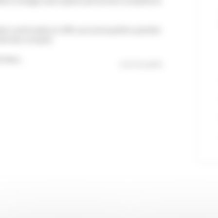
table à manger pour quatre personnes complètent
uble confortable et offre une atmosphère paisible
née bien remplie.
 deux...
Lire la suite