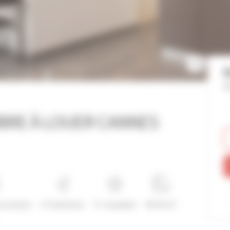
R
Ré
BRE À LOUER CANNES
ersonne(s)
2 Toilette(s)
3*-standard
40-50 m²