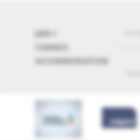
LES +
Vous l
CANNES
ACCOMMODATION
Plus d