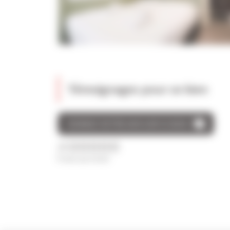
Témoignages pour ce bien
DONNEZ VOTRE AVIS SUR CE BIEN
/5
0 avis au total