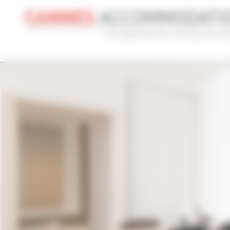
Panneau de gestion des cookies
CONGRÈS
VACANCES
REF 
NOM DU CONGRÈS
TYPE
Cannes Yachting Festival 2026
To
RECHERCHE AVANCÉE
DISTANCE MAXIMUM À PIED DU PALAIS
TARIFS COM
min(s)