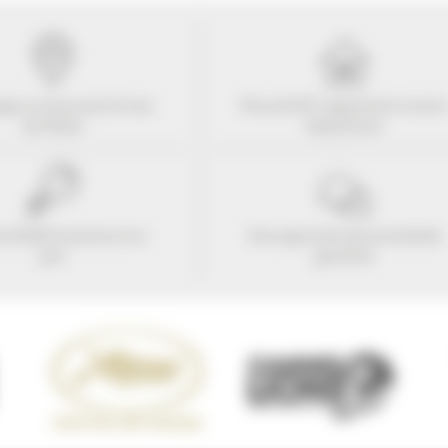
ogez à moins de
10
mns
Plus de 507 Logements à votr
du Palais
disposition
e 25424 locations à ce
Une approche personnalisée
jour
garantie