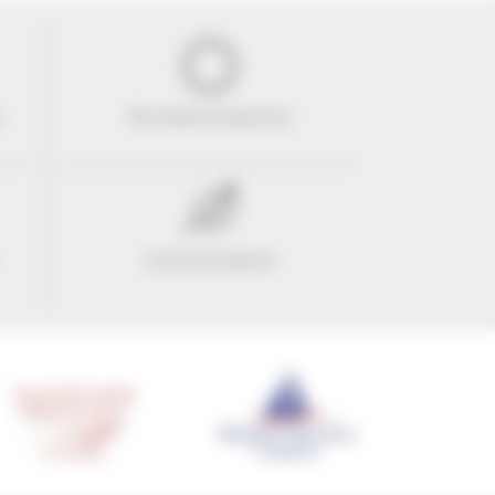
e
29 années d'expertise
Confort & liberté