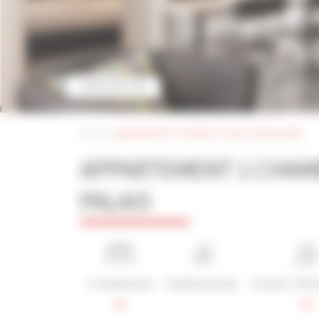
VOIR PHOTOS
Accueil
|
appartement 1 chambre à louer cannes palais
APPARTEMENT 1 CHAM
PALAIS
1 Chambre(s)
2 Salle(s) d'eau
2 Lit(s) / 4 P