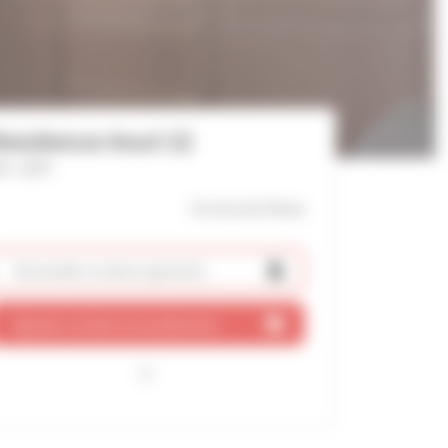
esidence Aout 22
f : 2875
4 mn(s)
du Palais
Demander un devis
(gratuit)
Ajouter ce bien à ma sélection