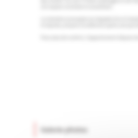
des invités. Un coin TV bien aménagé et une 
cet espace convivial et accueillant.
La chambre principale est équipée d’un lit do
et épurée, propice à la détente après une jour
Pour plus de confort, l’appartement dispose de
Galerie photos