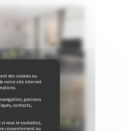
sent des cookies ou
e notre site internet
rmations.
 navigation, parcours
iques, contacts,
si vous le souhaitez,
otre consentement ou