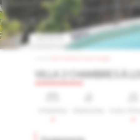
VOIR PHOTOS
Accueil
|
villa 2 chambres à louer mougins
VILLA 2 CHAMBRES À 
2 Chambre(s)
2 Salle(s) d'eau
3 Lit(s) / 4 Pe
Equipements