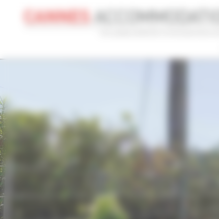
Panneau de gestion des cookies
CONGRÈS
VACANCES
REF 
NOM DU CONGRÈS
TYPE
Cannes Yachting Festival 2026
To
RECHERCHE AVANCÉE
DISTANCE MAXIMUM À PIED DU PALAIS
TARIFS COM
min(s)