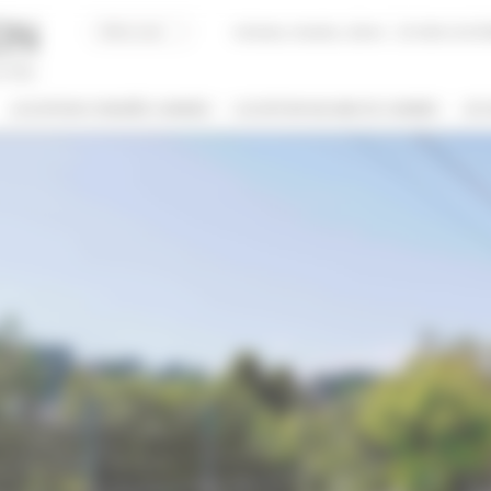
Acheter, Vendre, Gérer
JE SUIS LOCAT
LOCATION CONGRÈS CANNES
LOCATION VACANCES CANNES
JE 
/ NOM
 DE BIEN
NBRE DE PERSONNE(S)
ut type
Indifférent
PRIS ENTRE
€
€
2*
3*
4*
5*