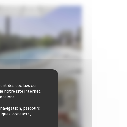
sent des cookies ou
e notre site internet
rmations.
 navigation, parcours
iques, contacts,