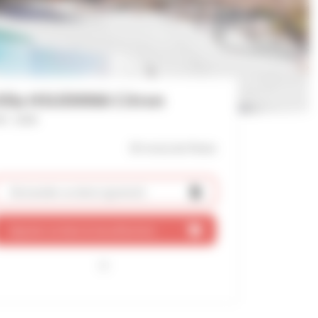
illa HSUD0066 Citron
f : 2938
30 mn(s)
du Palais
Demander un devis
(gratuit)
Ajouter ce bien à ma sélection