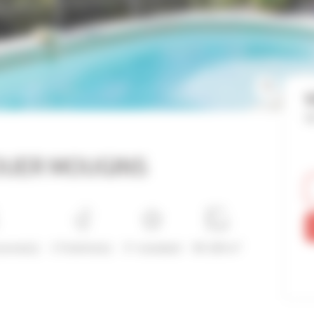
V
Ré
LOUER MOUGINS
rsonne(s)
3 Toilette(s)
3*-standard
90-100 m²