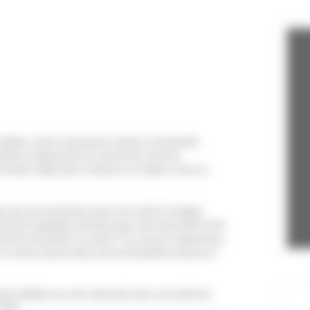
dités, cette ravissante maison climatisée
phère chaleureuse et pleine de charme.
onvivial, idéal pour savourer un séjour tout en
èce de vie lumineuse avec une salle à manger
èrement équipée, pensée pour vous permettre de
ents de plaisir. Le salon TV, cosy et chaleureux,
 en toute saison dans une atmosphère douce et
le (160)au rez-de-chaussée avec une salle de
t WC.