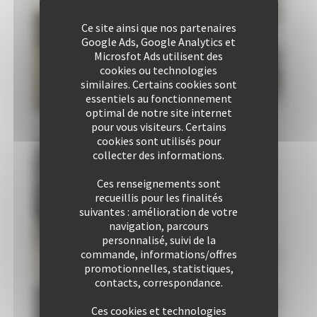
Ce site ainsi que nos partenaires
Google Ads, Google Analytics et
Microsfot Ads utilisent des
cookies ou technologies
similaires. Certains cookies sont
essentiels au fonctionnement
optimal de notre site internet
pour vous visiteurs. Certains
cookies sont utilisés pour
collecter des informations.
Ces renseignements sont
recueillis pour les finalités
suivantes : amélioration de votre
navigation, parcours
personnalisé, suivi de la
commande, informations/offres
promotionnelles, statistiques,
contacts, correspondance.
Ces cookies et technologies