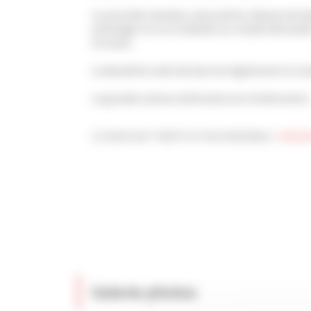
La seconde chambre, plus petite, dispose de de
aménager en un lit double sur simple demande
terrasse.
La deuxième salle de bain est également en su
La grande cuisine américaine est entièrement..
CE BIEN FAIT PARTIE D'UN ENSEMBLE :
RESID
Galerie photos