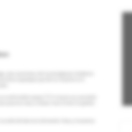
ion
, avec ascenseur, de la prestigieuse résidence
ous êtes à quelques pas de la Croisette et à
vals.
n confortable espace TV. Il s’ouvre sur une belle
s pourrez vous y relaxer tout à loisir et goûter
sa salle de bain est attenante. Vous y trouverez