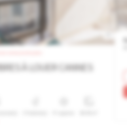
G
Ré
uer cannes proche palais
BRES À LOUER CANNES
ersonne(s)
3 Toilette(s)
4*-superior
80-90 m²