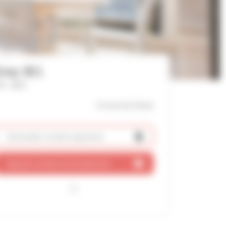
ray 3E1
f : 2803
4 mn(s)
du Palais
Demander un devis
(gratuit)
Ajouter ce bien à ma sélection