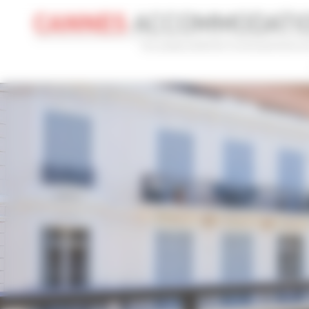
Panneau de gestion des cookies
CONGRÈS
VACANCES
REF 
NOM DU CONGRÈS
TYPE
Cannes Yachting Festival 2026
To
RECHERCHE AVANCÉE
DISTANCE MAXIMUM À PIED DU PALAIS
TARIFS COM
min(s)