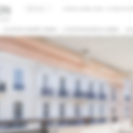
Acheter, Vendre, Gérer
JE SUIS LOCAT
LOCATION CONGRÈS CANNES
LOCATION VACANCES CANNES
JE 
/ NOM
 DE BIEN
NBRE DE PERSONNE(S)
ut type
Indifférent
PRIS ENTRE
€
€
2*
3*
4*
5*