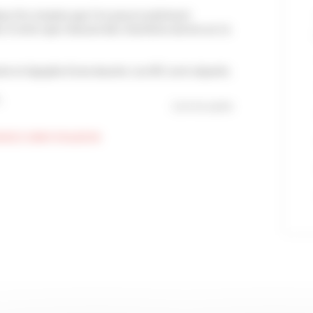
ux lits simples que l’on pourra aisément
. A noter que chacune des chambres donne sur la
ite et équipée d’une douche. Les WC sont séparés.
.
Lire la suite
ENCE GRAY D'ALBION