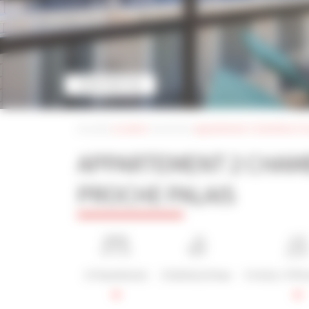
VOIR PHOTOS
Accueil
|
Location
vacances
|
appartement 2 chambres à lo
APPARTEMENT 2 CHAM
PROCHE PALAIS
2 Chambre(s)
2 Salle(s) d'eau
3 Lit(s) / 4 P