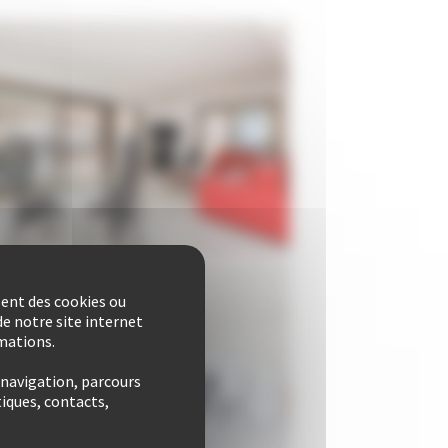
sent des cookies ou
e notre site internet
rmations.
 navigation, parcours
iques, contacts,