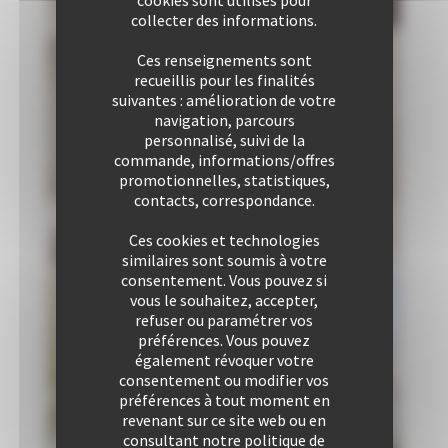
cookies sont utilisés pour
collecter des informations.
Ces renseignements sont
recueillis pour les finalités
suivantes : amélioration de votre
navigation, parcours
personnalisé, suivi de la
commande, informations/offres
promotionnelles, statistiques,
contacts, correspondance.
Ces cookies et technologies
similaires sont soumis à votre
consentement. Vous pouvez si
vous le souhaitez, accepter,
refuser ou paramétrer vos
préférences. Vous pouvez
Chambre 1
Chambre 2
également révoquer votre
1 Lit(s) double(s)
2 Lit(s) simple(s)
consentement ou modifier vos
préférences à tout moment en
revenant sur ce site web ou en
consultant notre politique de