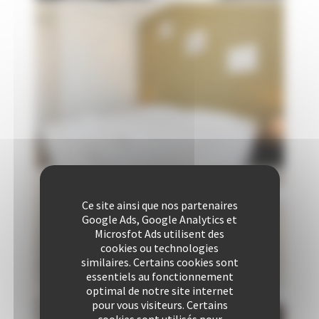
Ce site ainsi que nos partenaires
Google Ads, Google Analytics et
Microsfot Ads utilisent des
cookies ou technologies
similaires. Certains cookies sont
essentiels au fonctionnement
optimal de notre site internet
pour vous visiteurs. Certains