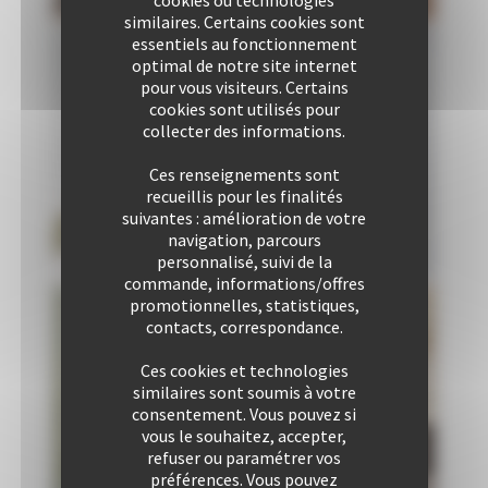
similaires. Certains cookies sont
essentiels au fonctionnement
optimal de notre site internet
pour vous visiteurs. Certains
cookies sont utilisés pour
collecter des informations.
Ces renseignements sont
recueillis pour les finalités
suivantes : amélioration de votre
navigation, parcours
personnalisé, suivi de la
commande, informations/offres
promotionnelles, statistiques,
contacts, correspondance.
Ces cookies et technologies
similaires sont soumis à votre
consentement. Vous pouvez si
vous le souhaitez, accepter,
refuser ou paramétrer vos
préférences. Vous pouvez
Chambre 1
Salon 1