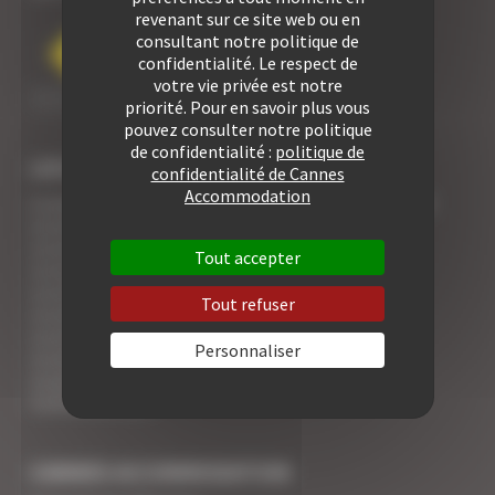
revenant sur ce site web ou en
consultant notre politique de
confidentialité. Le respect de
votre vie privée est notre
priorité. Pour en savoir plus vous
pouvez consulter notre politique
de confidentialité :
politique de
LOCATION CONGRÈS
confidentialité de Cannes
Accommodation
Location appartement Cannes Yachting Festival 2026
Location appartement Tax Free 2026
Location appartement Mipcom 2026
Tout accepter
Location appartement Mapic 2026
Location appartement ILTM 2026
Tout refuser
Location appartement Cannes Mipim 2027
Location appartement Festival Cannes 2027
Personnaliser
Location appartement Cannes Lions 2027
Location appartement Ethereum Community
Conference 2027
CANNES ACCOMMODATION