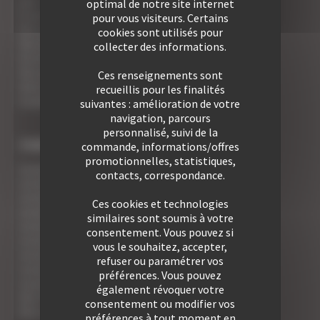
Les 7 avantages de la location à Cannes
optimal de notre site internet
5 conseils pour votre securité
pour vous visiteurs. Certains
Vos activités cannoises
cookies sont utilisés pour
Vos adresses gourmandes
collecter des informations.
A la rencontre des vins de Cannes
Vos appartements Croisette luxe face palais
Ces renseignements sont
Votre Foire Aux Questions
recueillis pour les finalités
Covid19 - Vos informations
suivantes : amélioration de votre
navigation, parcours
personnalisé, suivi de la
TYPE DE BIEN
commande, informations/offres
promotionnelles, statistiques,
Location Studio
contacts, correspondance.
Location 2 pièces
Location 2/3 pièces
Ces cookies et technologies
Location 3 pièces
similaires sont soumis à votre
Location 4 pièces
consentement. Vous pouvez si
Location 5 pièces
vous le souhaitez, accepter,
Location 6 pièces
refuser ou paramétrer vos
Location 7 pièces
préférences. Vous pouvez
Location Villa
également révoquer votre
Voir tous nos biens
consentement ou modifier vos
Voir nos Résidences
préférences à tout moment en