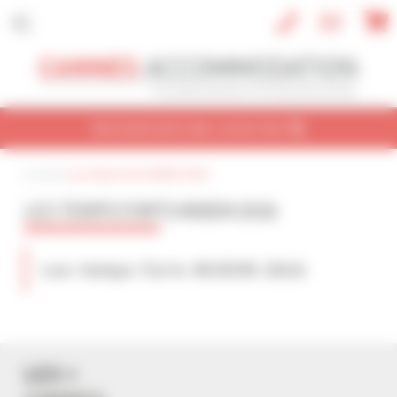
Panneau de gestion des cookies
RECHERCHER UNE LOCATION
Accueil
|
Les temps forts MIDEM 2016
CONGRÈS
VACANCES
REF / NOM
LES TEMPS FORTS MIDEM 2016
NOM DU CONGRÈS
Cannes Yachting Festival 2026
Les temps forts MIDEM 2016
TYPE DE BIEN
Tout type
NBRE DE PERSONNE(S)
LES +
Indifférent