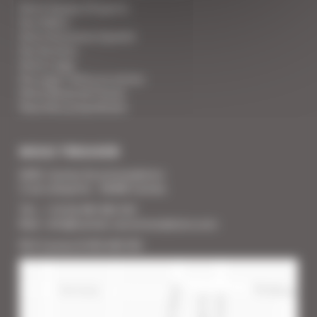
Votre Equipe d'Experts
Vos Vidéos
Votre Assurance Qualité
Vos Services
Votre Linge
Vos super-héros en action
Votre Revue de Presse
Vous êtes propriétaire
NOUS TROUVER
SARL Cannes Accommodation
2 rue Lafayette - 06400 Cannes
Tél. : + 33 (0) 493 383 333
Mail : info@cannes-accommodation.com
RCS Cannes B 453 640 393