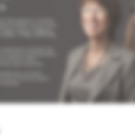
ES
e 20 experts, à votre
appartement ou de villa
n pour votre congrès:
 LIONS, TFWA, MIPCOM,
 locations proches du
la location saisonnière
n centre ville,
illas avec piscine.
modernes ou bien
 à votre service pour
à Cannes.
S