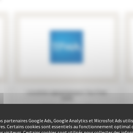
Location appartement Mipcom
2026
12 OCT. 2026 - 15 OCT. 2026
VOIR LES DISPONIBILITÉS
nos partenaires Google Ads, Google Analytics et Microsfot Ads utili
res. Certains cookies sont essentiels au fonctionnement optimal d
s visiteurs. Certains cookies sont utilisés pour collecter des info