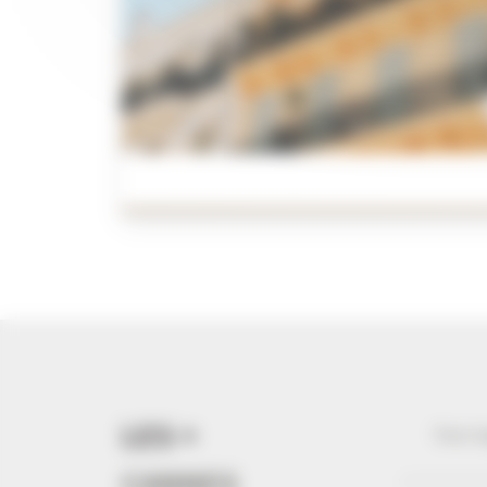
LES +
Vous l
CANNES