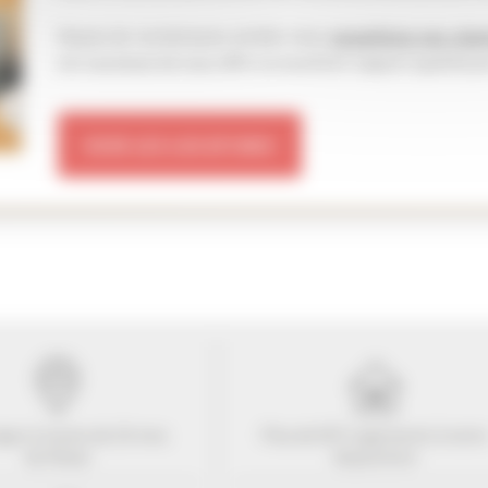
Depuis de nombreuses années nous
accueillons nos clien
est soucieuse de vous offrir un excellent rapport qualité/pr
VOIR LES LOCATIONS
ogez à moins de
10
mns
Plus de 507 Logements à votr
du Palais
disposition