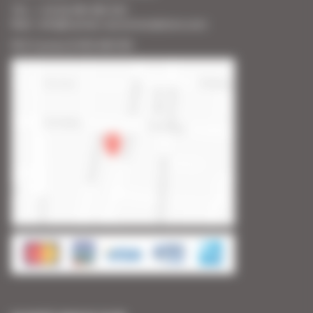
Tél. : + 33 (0) 493 383 333
Mail : info@cannes-accommodation.com
RCS Cannes B 453 640 393