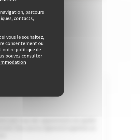
 navigation, parcours
iques, contacts,
si vous le souhaitez,
otre consentement ou
 notre politique de
vous pouvez consulter
ccommodation
RTEMENT DE
LOGEMENT À
isi pour vous des appartements de qualité
estivals. Vous pourrez également apprécier un
in.