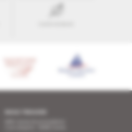
Confort & liberté
NOUS TROUVER
SARL Cannes Accommodation
2 rue Lafayette - 06400 Cannes