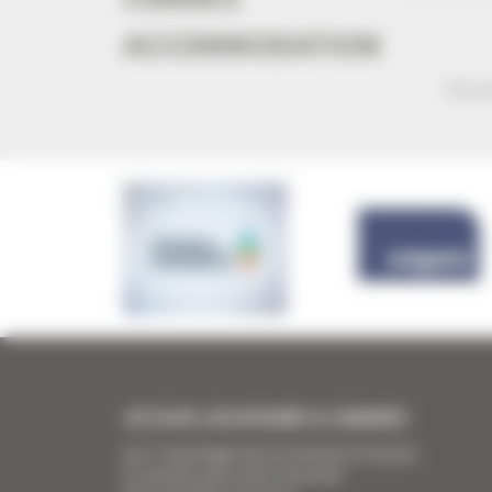
ACCOMMODATION
Plus d
JE SUIS LOCATAIRE A CANNES
Les 7 avantages de la location à Cannes
5 conseils pour votre securité