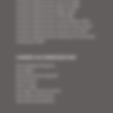
Location appartement Tax Free 2026
Location appartement Mipcom 2026
Location appartement Mapic 2026
Location appartement ILTM 2026
Location appartement Cannes Mipim 2027
Location appartement Festival Cannes 2027
Location appartement Cannes Lions 2027
Location appartement Ethereum Community
Conference 2027
CANNES ACCOMMODATION
Votre Equipe d'Experts
Vos Vidéos
Votre Assurance Qualité
Vos Services
Votre Linge
Vos super-héros en action
Votre Revue de Presse
Vous êtes propriétaire