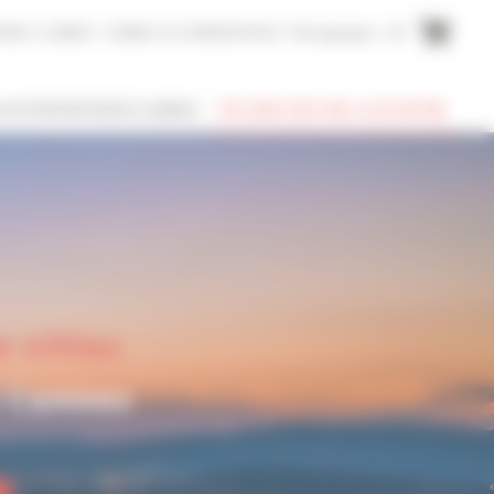
AIRE A CANNES
CANNES ACCOMMODATION
Témoignages
EN
SUIS PROPRIÉTAIRE À CANNES
RECHERCHER UNE LOCATION
 villas
à Cannes