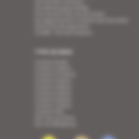
Vos activités cannoises
Vos adresses gourmandes
A la rencontre des vins de Cannes
Vos appartements Croisette luxe face palais
Votre Foire Aux Questions
Covid19 - Vos informations
TYPE DE BIEN
Location Studio
Location 2 pièces
Location 2/3 pièces
Location 3 pièces
Location 4 pièces
Location 5 pièces
Location 6 pièces
Location 7 pièces
Location Villa
Voir tous nos biens
Voir nos Résidences