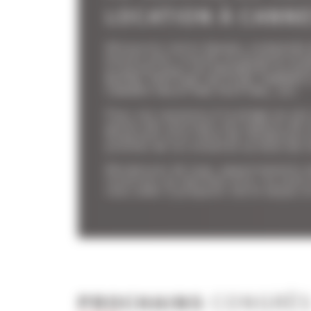
LOCATION À CANN
Découvrez notre équipe, composée d
écoute pour trouver la location d'
à Cannes pour vos VACANCES ou bie
MIPIM, FESTIVAL DU FILM, CANNES
CANNES YACHTING FESTIVAL, etc.
Pour vos vacances à la plage ou vos
palais des festivals vos experts de 
disposent d'un choix de résidences e
proches de la croisette ou bien de v
Résidences de luxe, appartements 
locations au meilleur prix, ils sont
vous aider à préparer votre séjour 
PROCHAINS
CONGRÈ