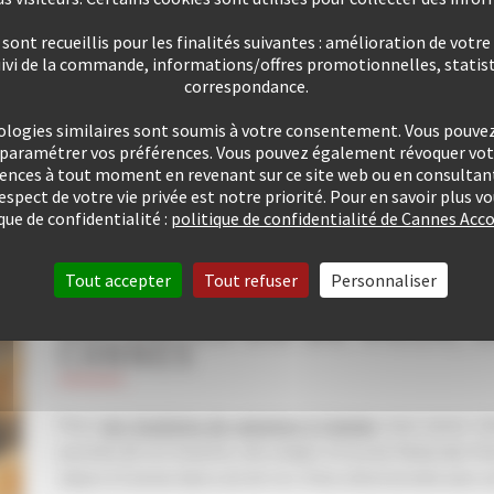
ont recueillis pour les finalités suivantes : amélioration de votre
VOIR TOUS LES CONGRÈS
uivi de la commande, informations/offres promotionnelles, statist
correspondance.
ologies similaires sont soumis à votre consentement. Vous pouvez 
u paramétrer vos préférences. Vous pouvez également révoquer v
rences à tout moment en revenant sur ce site web ou en consultant
respect de votre vie privée est notre priorité. Pour en savoir plus 
que de confidentialité :
politique de confidentialité de Cannes A
Tout accepter
Tout refuser
Personnaliser
VOTRE LOCATION D’APPA
VACANCES OU DE VILLA, 
CANNES
Pour
vos locations de vacances à Cannes
nous avons cho
proches de la Croisette, des plages et/ou du Palais des F
séjour à Cannes dans une de nos villas sélectionnée avec so