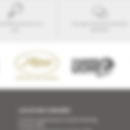
e 25416 locations à ce
Une approche personnalisée
jour
garantie
LOCATION CONGRÈS
Location appartement Cannes Yachting
Festival 2026