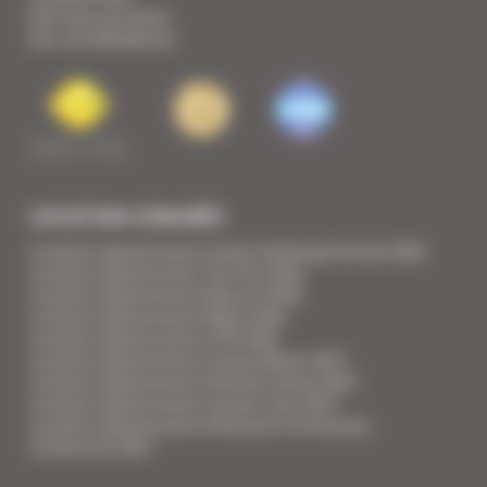
Voir tous nos biens
Voir nos Résidences
LOCATION CONGRÈS
Location appartement Cannes Yachting Festival 2026
Location appartement Tax Free 2026
Location appartement Mipcom 2026
Location appartement Mapic 2026
Location appartement ILTM 2026
Location appartement Cannes Mipim 2027
Location appartement Festival Cannes 2027
Location appartement Cannes Lions 2027
Location appartement Ethereum Community
Conference 2027