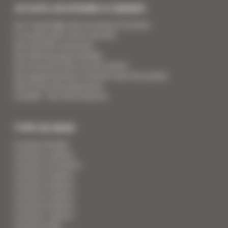
JE SUIS LOCATAIRE A CANNES
Les 7 avantages de la location à Cannes
5 conseils pour votre securité
Vos activités cannoises
Vos adresses gourmandes
A la rencontre des vins de Cannes
Vos appartements Croisette luxe face palais
Votre Foire Aux Questions
Covid19 - Vos informations
TYPE DE BIEN
Location Studio
Location 2 pièces
Location 2/3 pièces
Location 3 pièces
Location 4 pièces
Location 5 pièces
Location 6 pièces
Location 7 pièces
Location Villa