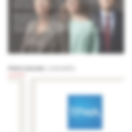
centre ville, proches de la croisette ou
bien de villas avec piscine.
Résidences de luxe, appartements
modernes ou bien locations au meilleur
prix, ils sont à votre service pour vous
aider à préparer votre séjour à Cannes.
PROCHAINS
CONGRÈS