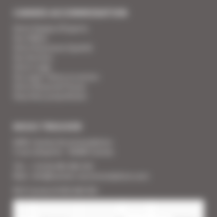
CANNES ACCOMMODATION
Votre Equipe d'Experts
Vos Vidéos
Votre Assurance Qualité
Vos Services
Votre Linge
Vos super-héros en action
Votre Revue de Presse
Vous êtes propriétaire
NOUS TROUVER
SARL Cannes Accommodation
2 rue Lafayette - 06400 Cannes
Tél. : + 33 (0) 493 383 333
Mail : info@cannes-accommodation.com
RCS Cannes B 453 640 393