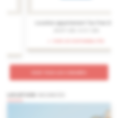
Location appartement Tax Free 2026
28 SEPT. 2026 - 01 OCT. 2026
VOIR LES DISPONIBILITÉS
VOIR TOUS LES CONGRÈS
LOCATION
VACANCES