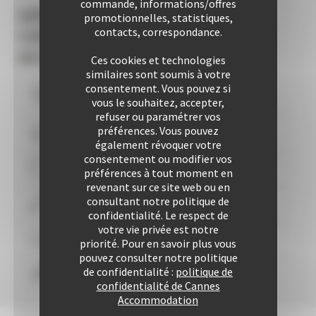
commande, informations/offres
LES +
promotionnelles, statistiques,
contacts, correspondance.
CANNES
ACCOMMODATION
Ces cookies et technologies
similaires sont soumis à votre
consentement. Vous pouvez si
Vous logez à moins de
10
mns du Palais
vous le souhaitez, accepter,
refuser ou paramétrer vos
préférences. Vous pouvez
Plus de 507 Logements à votre disposition
également révoquer votre
consentement ou modifier vos
29 années d'expertise
préférences à tout moment en
revenant sur ce site web ou en
consultant notre politique de
Plus de 25425 locations à ce jour
confidentialité. Le respect de
votre vie privée est notre
Une approche personnalisée
garantie
priorité. Pour en savoir plus vous
pouvez consulter notre politique
de confidentialité :
politique de
Confort & liberté
confidentialité de Cannes
Accommodation