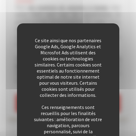
Pour
vos locations de vacances à Cannes
nous
avons choisi pour vous des appartements de
qualité proches de la Croisette, des plages et/ou
du Palais des Festivals. Vous pourrez également
apprécier un séjour à Cannes dans une de nos villas
Ce site ainsi que nos partenaires
sélectionnée avec soin.
Google Ads, Google Analytics et
Microsfot Ads utilisent des
Depuis de nombreuses années nous
accueillons
cookies ou technologies
similaires. Certains cookies sont
nos clients avec plaisir
. Notre équipe
essentiels au fonctionnement
professionnelle est soucieuse de vous offrir un
optimal de notre site internet
excellent rapport qualité/prix.
pour vous visiteurs. Certains
cookies sont utilisés pour
collecter des informations.
VOIR LES LOCATIONS
Ces renseignements sont
recueillis pour les finalités
suivantes : amélioration de votre
navigation, parcours
personnalisé, suivi de la